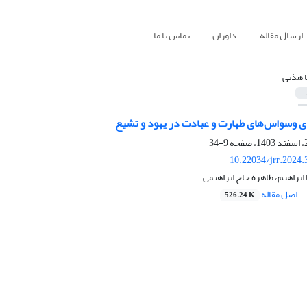
ارسال مقاله
داوران
تماس با ما
ا هذبی
ی وسواس‌های طهارت و عبادت در یهود و تشیع
9-34
10.22034/jrr.2024
ابراهیم، طاهره حاج ابراهیمی
اصل مقاله
526.24 K