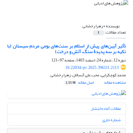
نویسنده =
زهرا رخشانی
تعداد مقالات:
1
تأثیر آیین‌های پیش از اسلام بر سنت‌های بومی مردم سیستان (با
تکیه بر سه پدیدۀ سنگ، آتش و درخت)
دوره 12، شماره 24، اسفند 1403، صفحه
97-121
10.22034/jrr.2025.396111.2113
محمد کوچکزایی، محب علی آبسالان، زهرا رخشانی
مشاهده مقاله
اصل مقاله
2.55 M
مقالات آماده انتشار
شماره جاری
شماره‌های پیشین نشریه