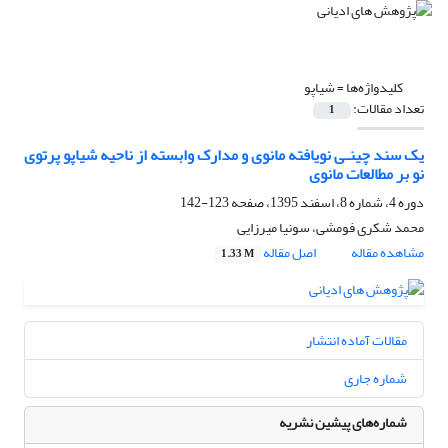
کلیدواژه‌ها =
شیاپو
تعداد مقالات:
1
یک سند چینـی نویافته مانوی و مدارک وابسته از ناحیه شیاپو پرتوی
نو بر مطالعات مانوی
دوره 4، شماره 8، اسفند 1395، صفحه
123-142
محمد شکری فومشی، سونیا میرزایی
مشاهده مقاله
اصل مقاله
1.33 M
مقالات آماده انتشار
شماره جاری
شماره‌های پیشین نشریه