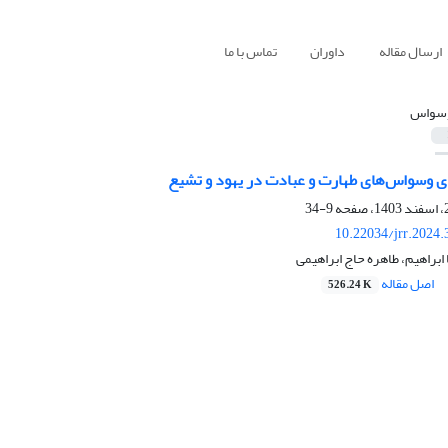
ارسال مقاله
داوران
تماس با ما
سواس
ی وسواس‌های طهارت و عبادت در یهود و تشیع
9-34
10.22034/jrr.2024
ابراهیم، طاهره حاج ابراهیمی
اصل مقاله
526.24 K