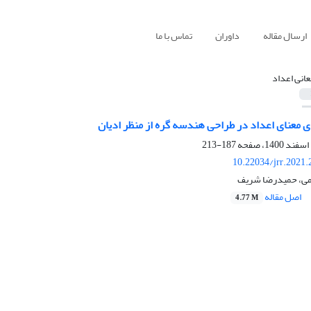
ارسال مقاله
داوران
تماس با ما
عانی اعداد
 معنای اعداد در طراحی هندسه گره از منظر ادیان
187-213
10.22034/jrr.2021
رمی، حمیدرضا شریف
اصل مقاله
4.77 M