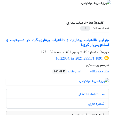
کلیدواژه‌ها =
الاهیات بیماری
تعداد مقالات:
1
نوزایی «الاهیاتِ بیماری» و «الاهیاتِ بیماری‌نگر» در مسیحیت و
اسلامِ پس از کرونا
دوره 10، شماره 19، شهریور 1401، صفحه
152-177
10.22034/jrr.2021.295171.1891
نعیمه پورمحمدی
مشاهده مقاله
اصل مقاله
903.41 K
مقالات آماده انتشار
شماره جاری
شماره‌های پیشین نشریه