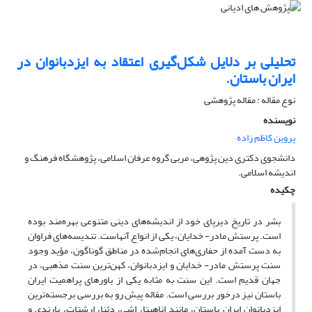
تحلیلی بر دلایل شکل‌گیری اعتقاد به ایزدبانوان در
ایران باستان.
نوع مقاله : مقاله پژوهشی
نویسنده
پروین کاظم زاده
دانشجوی دکتری دین پژوهی، مربی گروه عرفان اسلامی، پژوهشگاه فرهنگ و
اندیشه اسلامی.
چکیده
بشر در تاریخ دیرپای خود از ‌اندیشه‌های دینی متنوعی بهره‌مند بوده
است. پرستش مادر- خدایان، یکی از انواع آنهاست. تندیسه‌های فراوان
به دست آمده از حفاری‌های انجام‌شده در مناطق گوناگون، مؤید وجود
سنت پرستش مادر- خدایان و ایزدبانوان، کهن‌ترین سنت مذهبی، در
جهان قدیم است. این سنت به مثابه یکی از باورهای پراهمیت ایران
باستان نیز درخور بررسی است. مقاله پیشِ رو به بررسی برجسته‌ترین
ایزدبانوان ایران باستان، مانند اناهیتا، اشی، دئنا، ارشتات، پارندی و