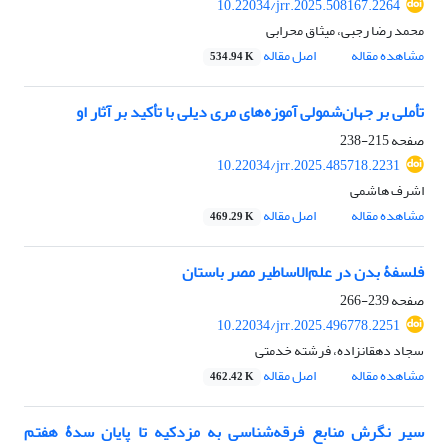
10.22034/jrr.2025.508167.2264
محمد رضا رجبی، میثاق محرابی
مشاهده مقاله
اصل مقاله
534.94 K
تأملی بر جهان‌شمولی آموزه‌های مری دیلی با تأکید بر آثار او
صفحه
215-238
10.22034/jrr.2025.485718.2231
اشرف هاشمی
مشاهده مقاله
اصل مقاله
469.29 K
فلسفۀ بدن در علم‌الاساطیر مصر باستان
صفحه
239-266
10.22034/jrr.2025.496778.2251
سجاد دهقانزاده، فرشته خدمتی
مشاهده مقاله
اصل مقاله
462.42 K
سیر نگرش منابع فرقه‌شناسی به مزدکیه تا پایان سدۀ هفتم