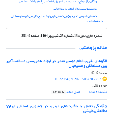
واکاوی ازدواج با محارم در آیین زرتشت بر پایۀ روایات اسلامی
دست‌نویسی نو از انجیل زنده مانی
دشتان (حیض) در دین زردشتی (بر پایه منابع فارسی) و مقایسه آن
با فقه امامیه
شماره جاری:
دوره 13، شماره 25، شهریور 1404، صفحه 9-351
مقاله پژوهشی
الگوهای تقریب امام موسی صدر در ایجاد همزیستی مسالمت‌آمیز
بین مسلمانان و مسیحیان
صفحه
9-42
10.22034/jrr.2025.503770.2257
جواد وفائی
مشاهده مقاله
اصل مقاله
624.86 K
چگونگی تعامل با «اقلیت‌های دینی» در جمهوری اسلامی ایران؛
مطالعۀ پیمایشی