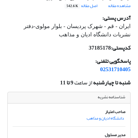
مشاهده مقاله
اصل مقاله
542.6 K
آدرس پستی:
ایران -
قم - شهرک پردیسان - بلوار مولوی-دفتر
نشریات دانشگاه ادیان و مذاهب
کدپستی:
37185178
پاسخگویی تلفنی:
02531710405
شنبه تا چهارشنبه
از ساعت
9 تا 11
شناسنامه نشریه
صاحب امتیاز
دانشگاه ادیان و مذاهب
مدیر مسئول