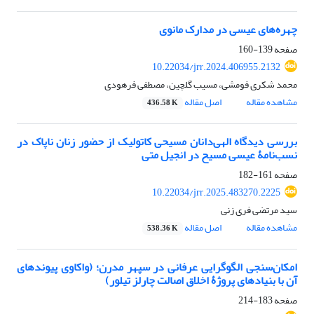
چهره‌های عیسی در مدارک مانوی
صفحه
139-160
10.22034/jrr.2024.406955.2132
محمد شکری فومشی، مسیب گلچین، مصطفی فرهودی
مشاهده مقاله
اصل مقاله
436.58 K
بررسی دیدگاه الهی‌دانان مسیحی کاتولیک از حضور زنان ناپاک در
نسب‌نامۀ عیسی مسیح در انجیل متی
صفحه
161-182
10.22034/jrr.2025.483270.2225
سید مرتضی فری زنی
مشاهده مقاله
اصل مقاله
538.36 K
امکان‌سنجی الگوگرایی عرفانی در سپهر مدرن؛ (واکاوی پیوندهای
آن با بنیادهای پروژۀ اخلاق اصالت چارلز تیلور)
صفحه
183-214