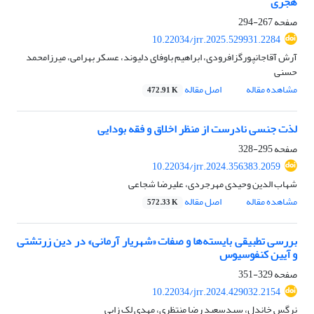
هجری
صفحه
267-294
10.22034/jrr.2025.529931.2284
آرش آقاجانپورگزافرودی، ابراهیم باوفای دلیوند، عسکر بهرامی، میرزامحمد
حسنی
مشاهده مقاله
اصل مقاله
472.91 K
لذت جنسی نادرست از منظر اخلاق و فقه بودایی
صفحه
295-328
10.22034/jrr.2024.356383.2059
شهاب‌ الدین وحیدی مهرجردی، علیرضا شجاعی
مشاهده مقاله
اصل مقاله
572.33 K
بررسی تطبیقی بایسته‌ها و صفات «شهریار آرمانی» در دین زرتشتی
و آیین کنفوسیوس
صفحه
329-351
10.22034/jrr.2024.429032.2154
نرگس خاندل، سیدسعید رضا منتظری، مهدی لک زایی