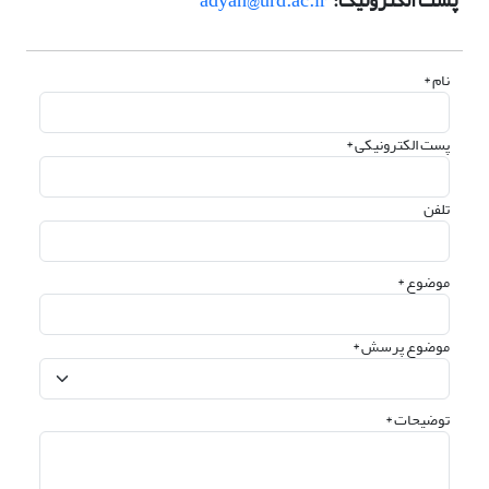
پست الکترونیک:
adyan@urd.ac.ir
نام *
پست الکترونیکی *
تلفن
موضوع *
موضوع پرسش *
توضیحات *