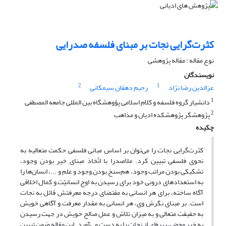
کثرت‌گرایی نجات بر مبنای فلسفه صدرایی
نوع مقاله : مقاله پژوهشی
نویسندگان
2
1
عزالدین رضا نژاد
رحیم دهقان سیمکانی
1
دانشیار گروه فلسفه و کلام اسلامی پؤوهشگاه بین المللی جامعه المصطفی
2
پژوهشگر پژوهشکده ادیان و مذاهب
چکیده
کثرت‌گرایی نجات را می‌توان بر اساس مبانی فلسفی حکمت متعالیه به
نحوی فلسفی تبیین کرد. ملاصدرا با اتّخاذ مبنای خیر بودن وجود،
تشکیکی بودن مراتب وجود، هم‌سنخ بودن وجود و علم و ...، انسان‌ها را
به استعدادهای درونی خود برای رسیدن به اوج انسانیّت و کمال اخلاقی
آگاه ساخته، برای هر انسانی به مقتضای درجه معرفتش قائل به نجات
است. بر مبنای نگرش وی، هر انسانی به مقدار معرفت و آگاهی خویش
به حقیقت متعالی و به میزان تلاش و عمل صالح خویش در جهت رسیدن
به خیر محض، بهره‌ای از نجات را به دست می‌آورد. این مقاله ضمن تبیین