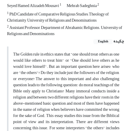
1
2
Seyed Hamed Alizadeh Mousavi
Mehrab Sadeghnia
1
PhD Candidate of Comparative Religious Studies, Theology of
Christianity, University of Religions and Denominations
2
Assistant Professor, Department of Abrahamic Religions. University of
Religions and Denominations
چکیده
English
The Golden rule in ethics states that "one should treat others as one
would like others to treat him" or "One should love others as he
would love himself". But an important question here arises: who
are "the others"? Do they include just the followers of the religion,
or everyone? The answer to this important and also challenging
question leads to the following question: do moral teachings of the
Bible only apply to Christians? Many immoral conducts inside a
religion and between two different religions have their roots in the
above-mentioned basic question and most of them have happened
in the name of religion when believers have committed the wrong
for the sake of God. This essay studies this issue from the Biblical
point of view and its interpretation. There are different views
concerning this issue. For some interpreters "the others" includes