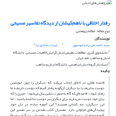
رفتار اخلاقی با ناهم‌کیشان از دیدگاه تفاسیر مسیحی
نوع مقاله : مقاله پژوهشی
نویسندگان
2
1
سید حامد علی زاده موسوی
مهراب صادق نیا
1
دانشجوی کتری، مطالعات تطبیقی ادیان گرایش الاهیات مسیحی، دانشگاه
ادیان و مذاهب، قم، ایران
2
استادیار گروه ادیان ابراهیمی، دانشگاه ادیان و مذاهب.
چکیده
قاعده طلایی در اخلاق ایجاب می‌کند که «دیگران را چون خویشتن
دوست بداریم» یا «با دیگران آن‌گونه رفتار کنیم که دوست داریم با ما
رفتار شود»؛ قاعده‌ای که گاه به صورت سلبی بیان می‌شود: «چیزی را که
برای خود دوست نمی‌دارید برای دیگران نیز دوست نداشته باشید». اما
این «دیگران» چه کسانی هستند؟ این آموزه ساده در دل خود
پیچیدگی‌های فراوانی دارد. مفسران کتاب مقدس بر سر تفسیر این
آموزه مشاجرات بسیار داشته‌اند. نزد برخی مفسران، «دیگران» صرفاً