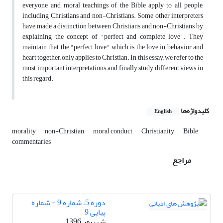
everyone, and moral teachings of the Bible apply to all people,
including Christians and non-Christians. Some other interpreters
have made a distinction between Christians and non-Christians by
explaining the concept of "perfect and complete love". They
maintain that the "perfect love" which is the love in behavior and
heart together, only applies to Christian. In this essay, we refer to the
most important interpretations and finally study different views in
this regard.
کلیدواژه‌ها
English
morality
non-Christian
moral conduct
Christianity
Bible
commentaries
مراجع
دوره 5، شماره 9 - شماره
پیاپی 9
شهریور 1396