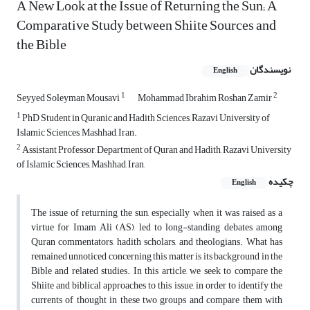
A New Look at the Issue of Returning the Sun; A
Comparative Study between Shiite Sources and
the Bible
نویسندگان
English
1
2
Seyyed Soleyman Mousavi
Mohammad Ibrahim Roshan Zamir
1
PhD Student in Quranic and Hadith Sciences, Razavi University of
Islamic Sciences, Mashhad, Iran.
2
Assistant Professor, Department of Quran and Hadith, Razavi University
of Islamic Sciences, Mashhad, Iran,
چکیده
English
The issue of returning the sun, especially when it was raised as a
virtue for Imam Ali (AS), led to long-standing debates among
Quran commentators, hadith scholars, and theologians. What has
remained unnoticed concerning this matter is its background in the
Bible and related studies. In this article, we seek to compare the
Shiite and biblical approaches to this issue, in order to identify the
currents of thought in these two groups and compare them with