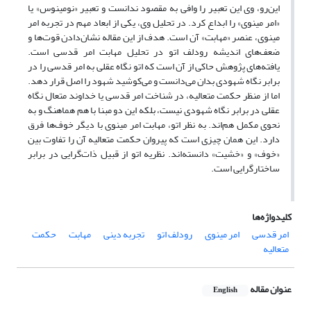
این‌رو، وی این تعبیر را وافی به مقصود ندانست و تعبیر «نومینوس» یا
«امر مینوی» را ابداع کرد. در تحلیل وی، یکی از ابعاد مهم در تجربه امر
مینوی، عنصر «مهابت» آن است. هدف از این مقاله نشان‌دادن قوت‌ها و
ضعف‌های اندیشه رودلف اتو در تحلیل مهابت امر قدسی است.
یافته‌های پژوهش حاکی از آن است که اتو نگاه عقلی به امر قدسی را در
برابر نگاه شهودی بدان می‌دانست و می‌کوشید شهود را اصل قرار دهد.
اما از منظر حکمت متعالیه، در شناخت امر قدسی یا خداوند متعال نگاه
عقلی در برابر نگاه شهودی نیست، بلکه این دو مبنا با هم هماهنگ و به
نحوی مکمل هم‌اند. به نظر اتو، مهابت امر مینوی با دیگر خوف‌ها فرق
دارد. این همان چیزی است که پیروان حکمت متعالیه آن را تفاوت بین
«خوف» و «خشیت» دانسته‌اند. نظریه اتو از قبیل ذات‌گرایی در برابر
ساختارگرایی است.
کلیدواژه‌ها
امر قدسی
امر مینوی
رودلف اتو
تجربه دینی
مهابت
حکمت
متعالیه
عنوان مقاله
English