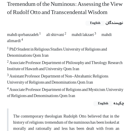
Tremendum of the Numinous: Assessing the View
of Rudolf Otto and Transcendental Wisdom
نویسندگان
English
1
2
3
mahdi qorbanzadeh
ali shirvani
mahdi lakzaei
mahdi
4
alimardi
1
PhD Student in Religious Studies, University of Religions and
Denominations, Qom, Iran
2
Associate Professor, Department of Philosophy and Theology, Research
Institute of Hawzeh and University, Qom, Iran
3
Assistant Professor, Department of Non-Abrahamic Religions,
University of Religions and Denominations, Qom, Iran
4
Associate Professor, Department of Religions and Mysticism, University
of Religions and Denominations, Qom, Iran
چکیده
English
The contemporary theologian, Rudolph Otto, believed that in the
history of religions, tremendum of the numinous has been looked at
morally and rationally, and less has been dealt with from an