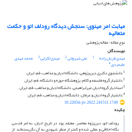
مهابت امر مینوی: سنجش دیدگاه رودلف اتو و حکمت
متعالیه
نوع مقاله : مقاله پژوهشی
نویسندگان
3
2
1
مهدی قربان زاده
علی شیروانی
مهدی لکزایی
محمد مهدی
4
علیمردی
1
دانشجوی دکتری دین‌پژوهی، دانشگاه ادیان و مذاهب، قم، ایران
2
دانشیار گروه فلسفه و کلام، پژوهشگاه حوزه و دانشگاه، قم، ایران
3
استادیار گروه ادیان غیرابراهیمی، دانشگاه ادیان و مذاهب، قم، ایران
4
دانشیار گروه ادیان و عرفان، دانشگاه ادیان و مذاهب، قم، ایران
10.22034/jrr.2022.241511.1749
چکیده
رودلف اتو، دین‌پژوه معاصر، معتقد بود در تاریخ ادیان، به امر قدسی
نگاه اخلاقی و عقلی شده و کمتر از منظر شهودی به آن نگریسته‌اند. از