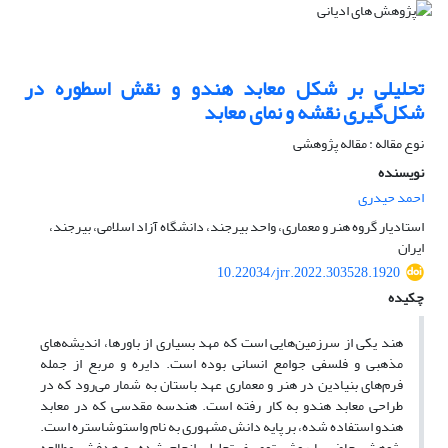
تحلیلی بر شکل معابد هندو و نقش اسطوره در
شکل‌گیری نقشه و نمای معابد
نوع مقاله : مقاله پژوهشی
نویسنده
احمد حیدری
استادیار گروه هنر و معماری، واحد بیرجند، دانشگاه آزاد اسلامی، بیرجند،
ایران
10.22034/jrr.2022.303528.1920
چکیده
هند یکی از سرزمین‌هایی است که مهد بسیاری از باورها، اندیشه‌های
مذهبی و فلسفی جوامع انسانی بوده است. دایره و مربع از جمله
فرم‌های بنیادین در هنر و معماری عهد باستان به شمار می‌رود که در
طراحی معابد هندو به کار رفته است. هندسه مقدسی که در معابد
هندو استفاده شده، بر پایه دانش مشهوری به نام واستوشاستره است.
پژوهش حاضر با روش توصیفی‌تحلیلی انجام شده، و هدفش مطالعه