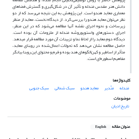
دانش هنر مقدس مَندله و تأثیر آن در شکل‌گیری و گسترش فضاهای
معماری معابد هندو است. این پژوهش به این نتیجه می‌رسد که از دو
نظر می‌توان معابد هندو را بررسی کرد. از دیدگاه نخست، معابد از منظر
زیرساخت و نحوه اجرای نقشه آنها مطالعه می‌شود که در این منظر،
اجرای دستورهای واستوپوروشَه مَندله از ملزومات آن بوده است.
دیدگاه دوم معابد را از لحاظ نما و تزیینات آن مورد مطالعه قرار می­دهد.
حاصل مطالعه نشان می‌دهد که تحولات اعمال‌شده در روبنای معابد،
متأثر از اساطیر و کهن‌الگوهای هند بوده و فرم و محتوای این روبنا بیانگر
مفاهیم اسطوره‌ای است.
کلیدواژه‌ها
مَندله
مَنْدیر
معابد هندو
سبک شمالی
سبک جنوبی
موضوعات
تاریخ ادیان
عنوان مقاله
English