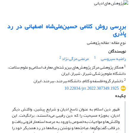
بررسی روش کلامی حسین‌علی‌شاه اصفهانی در رد
پادُری
نوع مقاله : مقاله پژوهشی
نویسندگان
2
1
راضیه سیروسی
مرتضی مزگی نژاد
1
همکار پژوهشی مرکز پژوهش‌های بین‌رشته‌ای معارف اسلامی و علوم سلامت،
دانشگاه علوم پزشکی شیراز، شیراز، ایران
2
دانشیار گروه فلسفه و کلام، دانشگاه بیرجند، بیرجند، ایران
10.22034/jrr.2022.307349.1925
چکیده
ظهور دین اسلام به عنوان ناسخ ادیان و شرایع پیشین، واکنش دیگر
ادیان، به‌ویژه مسیحیت را که دین رقیبی می‌دانستند، برانگیخت. این
واکنش‌ها و مواجهات به‌خصوص با ورود به عرصه استعمار فزونی یافت و
در قالب گفت‌وگوها، مباحثه‌ها و نوشتن رساله‌ها در رد همدیگر خود را