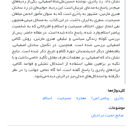
نشان داد. رد پادُری، نوشته حسین‌علی‌شاه اصفهانی، یکی از ردیه‌های
مهم در پاسخ به مدعای غربیان است. این ردیه، جوابیه‌ای در رد سخنان
هِنری مارتین، مشهور به پادُری است که به عنوان مأمور انجمن مبلغان
مسیحیت، سفری به ایران داشت. در این کتاب، به مسائل مهمی همچون
نفی اعجاز نبوی، اختلاف مسیحیت و اسلام و افترائاتی که به شخصیت
پیامبر اسلام وارد شده، پاسخ داده شده است. در مقاله حاضر، پس از
بررسی کوتاه زندگی سیاسی و تبلیغی هِنری مارتین، روش کلامی
اصفهانی بررسی شده است. همچنین، در تکمیل سخنان اصفهانی،
یافته‌های دیگر اندیشمندان حوزه کلام و تاریخ ذکر شده است. نتایج
نشان داد که اصفهانی، بر معتقدات طرف مقابل تأکید خاصی داشت و با
تکیه بر براهین عقلی، استفاده از استدلال تمثیلی و قواعد کلامی،
ایرادهای پادری را پاسخ ‌گفته است، اما گاه تمامی جوانب را در نظر
نگرفته، و استدلال‌های جدلی نیز در اثرش دیده می‌شود.
کلیدواژه‌ها
پادُری
پیامبر (ص)
معجزه
مسیحیت
اسلام
موضوعات
منابع حجیت در ادیان