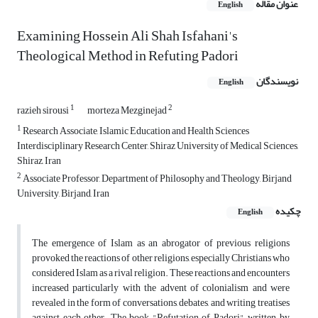
عنوان مقاله
English
Examining Hossein Ali Shah Isfahani's
Theological Method in Refuting Padori
نویسندگان
English
1
2
razieh sirousi
morteza Mezginejad
1
Research Associate, Islamic Education and Health Sciences
Interdisciplinary Research Center, Shiraz University of Medical Sciences,
Shiraz, Iran
2
Associate Professor, Department of Philosophy and Theology, Birjand
University, Birjand, Iran
چکیده
English
The emergence of Islam as an abrogator of previous religions
provoked the reactions of other religions, especially Christians who
considered Islam as a rival religion. These reactions and encounters
increased particularly with the advent of colonialism and were
revealed in the form of conversations, debates, and writing treatises
against each other. The book "Refutation of Padori", written by