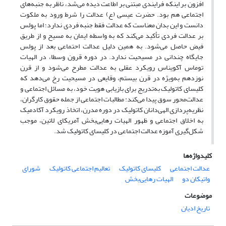
افزون بر اینکه فرایندی مبتنی بر اطاعت دیده می‌شد، ناظر به جنبه‌های
اجتماعی هم بود. حضرت عیسی (ع) عدالت را شرط ورود به ملکوت
دانست و این بدان معناست که عدالت فقط جنبه فردی ندارد؛ اما پولس
بر عدالت فردی تأکید می‌کند که به واسطه ایمان به مسیح و از طریق
فیض حاصل می‌شود. به همین دلیل عدالت احتماعی بعد از پولس
جایگاه چندانی در مسیحیت ندارد. در دوره قرون وسطا، در الهیات
توماس آکویناس رویکرد عقلی به عدالت مطرح می‌شود و از قرن
نوزدهم به‌ویژه در قرن بیستم، وقایعی در مسیحیت رخ می‌دهد که
کلیسای کاتولیک به‌تدریج برای بازیابی هویت خود، به مسائل اجتماعی و
عدالت‌محور سوق پیدا می‌کند: مطالبات اجتماعی از جمله حقوق کارگران،
نظریه‌پردازی الهی‌دانان کاتولیک در دوره مدرن، اتخاذ رویکرد آکادمیک
به اخلاق اجتماعی و ظهور الهیات رهایی‌بخش آمریکای لاتین، موجب
شکل‌گیری آموزه عدالت اجتماعی در کلیسای کاتولیک شد.
کلیدواژه‌ها
عدالت اجتماعی
کلیسای کاتولیک
تعالیم اجتماعی کاتولیک
شورای
واتیکان دو
الهیات‌ رهایی‌بخش
موضوعات
تاریخ ادیان