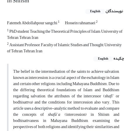
in Shiism
نویسندگان
English
1
2
Fatemeh Abdollahpour sangchi
Hossein rahnamaei
1
PhD student, Teaching the Theoretical Principles of Islam, University of
Tehran, Tehran, Iran
2
Assistant Professor, Faculty of Islamic Studies and Thought, University
of Tehran, Tehran, Iran
چکیده
English
The belief in the intermediation of the saints to achieve salvation,
known as intercession, is a crucial aspect of the eschatology in Islam
and certain other religions, including Mahayana Buddhism. Due to
the differing theoretical foundations of Islam and Buddhism
regarding salvation, the attributes of the intercessor (
shafīʿ
or
bodhisattva) and the conditions for intercession also vary. This
article uses a descriptive-analytic method to evaluate and compare
the concepts of
shafāʿa
(intercession) in Shiism and
bodhisattvaness in Mahayana Buddhism, examining the
perspectives of both religions and identifying their similarities and