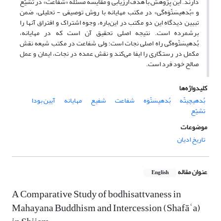
دارند. این پژوهش با هدف ارزیابی و مقایسه مسئله «شفاعت» در تشیّع
و «بُدهیسَتّوَه‌گی» در مکتب مهایانه با روش توصیفی - تحلیلی، ضمن
تبیین دیدگاه این دو مکتب در این‌باره، وجوه اشتراک و افتراق آنها را
برشمرده است. نتیجه اصلی تحقیق آن است که در مهایانه،
بُدهیسَتّوه‌گی راه اصلی نجات است؛ ولی شفاعت در مکتب شیعه نقش
مکمل در رستگاری را ایفا می‌کند و نقش عمده در نجات، ایمان و عمل
صالح خود فرد است.
کلیدواژه‌ها
بُدهیچیتّه
بُدهیسَتّوَه
شفاعت
شفیع
مهایانه
آیین بودا
تشیّع
موضوعات
تاریخ ادیان
عنوان مقاله
English
A Comparative Study of bodhisattvaness in
Mahayana Buddhism and Intercession (Shafāʿa)