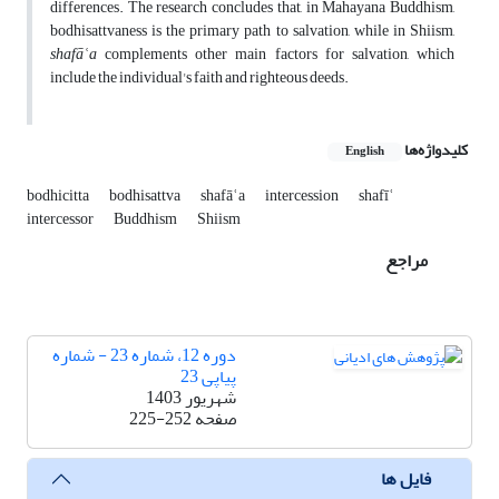
differences. The research concludes that, in Mahayana Buddhism,
bodhisattvaness is the primary path to salvation, while in Shiism,
shafāʿa
complements other main factors for salvation, which
include the individual's faith and righteous deeds.
کلیدواژه‌ها
English
bodhicitta
bodhisattva
shafāʿa
intercession
shafīʿ
intercessor
Buddhism
Shiism
مراجع
دوره 12، شماره 23 - شماره
پیاپی 23
شهریور 1403
صفحه
225-252
فایل ها