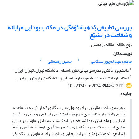
بررسی تطبیقی بُدهیسَتّوَه‌گی در مکتب بودایی مهایانه
و شفاعت در تشیّع
نوع مقاله : مقاله پژوهشی
نویسندگان
2
1
فاطمه عبداله پور سنگچی
حسین رهنمائی
1
دانشجوی دکتری مدرسی مبانی نظری اسلام، دانشگاه تهران، تهران، ایران
2
استادیاردانشکده اندیشه و معارف اسلامی، دانشگاه تهران، تهران، ایران
10.22034/jrr.2024.394462.2111
چکیده
باور به وساطت مقربان برای وصول به رستگاری که از آن به «شفاعت»
یاد می‌شود، از مؤلفه‌های مهم فرجام‌شناسی اسلامی و برخی دیگر از
ادیان از جمله آیین بودا (شاخه مهایانه) است. به دلیل تفاوت در مبانی
فکری این دو مکتب دربارۀ اصل مسئله رستگاری، اوصاف شخص واسط
(شفیع/ بُدهیسَتّوَه) و شرایط تحقق وساطت راه متفاوتی از یکدیگر