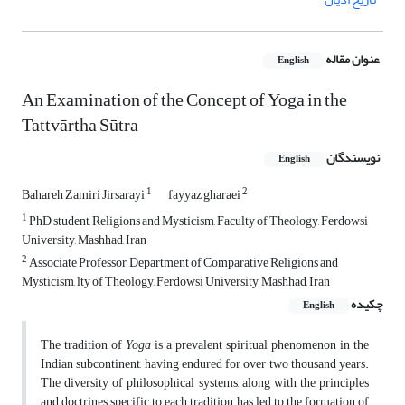
عنوان مقاله
English
An Examination of the Concept of Yoga in the
Tattvārtha Sūtra
نویسندگان
English
1
2
Bahareh Zamiri Jirsarayi
fayyaz gharaei
1
PhD student, Religions and Mysticism, Faculty of Theology, Ferdowsi
University, Mashhad, Iran
2
Associate Professor, Department of Comparative Religions and
Mysticism, lty of Theology, Ferdowsi University, Mashhad, Iran
چکیده
English
The tradition of
Yoga
is a prevalent spiritual phenomenon in the
Indian subcontinent, having endured for over two thousand years.
The diversity of philosophical systems, along with the principles
and doctrines specific to each tradition, has led to the formation of