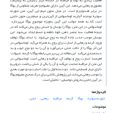
اهمیت زیادی به یوگا و مراقبه در جایگاه ابزار رسیدن به پیشرفت
معنوی و رهایی می‌دهد. این آیین دارای مفهوم و تعریف متفاوتی از یوگا
در برابر هندوئیزم است. در میان متون مهم این آیین، متن تتوَرته
سوتره نوشته آچاریه اوماسوامی از کهن‌‌ترین و مهم‌ترین متون جاینی
است که به همه جوانب این آیین به‌ویژه موضوع یوگا می‌پردازد.
اوماسوامی در این متن، یوگا را نوسان و جنبش روح بیان می‌کند که در
نتیجۀ فعالیت سه عنصر ذهن، قوه ناطقه و جسم ایجاد می‌شود. این
نوسان موجب جذب ماده کرمه به روح می‌شود. با حذف یوگا، توقف
ورود کرمه و رهایی از اسارت برای روح به همراه می‌آید. اوماسوامی در
این اثر یوگا را از حالت خنثی درمی‌آورد و آن را به دو نوع خوب و بد
دسته‌بندی می‌کند. این مقاله در پی بررسی رابطه یوگا با کرمه، شهوات،
اهیمسا، اسارت روح و توقف آن، مراقبه و رهایی است. اوماسوامی در
این متن از مراقبه صحبت می‌کند و آن را یکی از شش ریاضت درونی و
دارای چهار قسم می داند. دو دسته اول را علت اسارت و دو مورد بعدی
را موجب رهایی می‌داند.این پژوهش تلاشی برای درک صحیح مفهوم یوگا
در آیین جاینی به روش توصیفی - تحلیلی است.
کلیدواژه‌ها
تتوَرته‌سوتره
یوگا
کرمه
مراقبه
رهایی
جاین
موضوعات
تاریخ ادیان