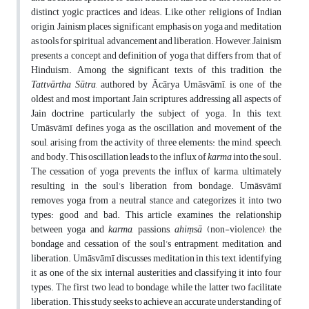
distinct yogic practices and ideas. Like other religions of Indian
origin, Jainism places significant emphasis on yoga and meditation
as tools for spiritual advancement and liberation. However, Jainism
presents a concept and definition of yoga that differs from that of
Hinduism. Among the significant texts of this tradition, the
Tattvārtha Sūtra
, authored by Ācārya Umāsvāmī, is one of the
oldest and most important Jain scriptures, addressing all aspects of
Jain doctrine, particularly the subject of yoga. In this text,
Umāsvāmī defines yoga as the oscillation and movement of the
soul, arising from the activity of three elements: the mind, speech,
and body. This oscillation leads to the influx of
karma
into the soul.
The cessation of yoga prevents the influx of karma, ultimately
resulting in the soul’s liberation from bondage. Umāsvāmī
removes yoga from a neutral stance and categorizes it into two
types: good and bad. This article examines the relationship
between yoga and
karma
, passions,
ahiṃsā
(non-violence), the
bondage and cessation of the soul’s entrapment, meditation, and
liberation. Umāsvāmī discusses meditation in this text, identifying
it as one of the six internal austerities and classifying it into four
types. The first two lead to bondage, while the latter two facilitate
liberation. This study seeks to achieve an accurate understanding of