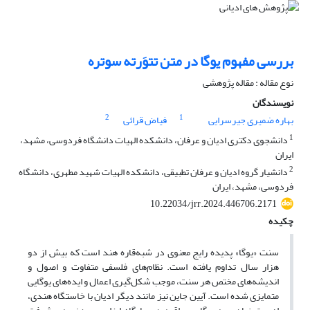
بررسی مفهوم یوگا در متن تتوَرته‌ سوتره
نوع مقاله : مقاله پژوهشی
نویسندگان
2
1
بهاره ضمیری جیرسرایی
فیاض قرائی
1
دانشجوی دکتری ادیان و عرفان، دانشکده الهیات دانشگاه فردوسی، مشهد،
ایران
2
دانشیار گروه ادیان و عرفان تطبیقی، دانشکده الهیات شهید مطهری، دانشگاه
فردوسی، مشهد، ایران
10.22034/jrr.2024.446706.2171
چکیده
سنت «یوگا» پدیده رایج معنوی در شبه‌قاره هند است که بیش از دو
هزار سال تداوم یافته است. نظام‌های فلسفی متفاوت و اصول و
اندیشه‌های مختص هر سنت، موجب شکل‌گیری اعمال و ایده‌های یوگایی
متمایزی شده است. آیین جاین نیز مانند دیگر ادیان با خاستگاه هندی،