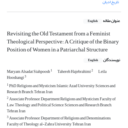
تاریخ ادیان
عنوان مقاله
English
Revisiting the Old Testament from a Feminist
Theological Perspective: A Critique of the Binary
Position of Women in a Patriarchal Structure
نویسندگان
English
1
2
Maryam Alsadat Siahpoosh
Tahereh Hajebrahimi
Leila
3
Hooshangi
1
PhD, Religions and Mysticism, Islamic Azad University, Sciences and
Research Branch, Tehran, Iran
2
Associate Professor, Department Religions and Mysticism, Faculty of
Law, Theology, and Political Science, Sciences and Research Branch,
Tehran, Iran
3
Associate Professor, Department of Religions and Denominations,
Faculty of Theology, al-Zahra University, Tehran, Iran