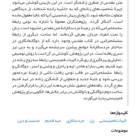
متن مقدس از منظری زنانه‌نگر است. در این بازبینی کوشش می‌شود
چهرۀ شخصیت‌های زنانه‌ای که به حاشیه رانده شده‌اند، از دیدگاهی
متفاوت ملاحظه شود تا زوایای پنهان شخصیتی آنها که غالبا مغفول مانده
است، آشکار گردد. پژوهشگران معمولاً با اشاره به نوعی رابطۀ
سلسله‌مراتبی که در زمینۀ مردسالارانۀ متن مقدس مشهود است، زنان
را تحت انقیاد مردان معرفی کرده‌اند؛ اما ساحت دیگری از رابطۀ
سلسله‌مراتبی در کتاب مقدس وجود دارد که از دوگانه‌انگاری در
ساختار مردسالارانۀ جوامع پیشین سرچشمه می‌گیرد و به دین نیز
تسری یافته است. در این پژوهش، کوشش بر آن است با روش توصیفی
ـ تحلیلی و بهره‌گیری از رویکرد الهیات فمینیستی، رابطۀ سه زوج زنانه در
عهد قدیم، یعنی سارا و هاجر، لیه و راحیل و وشتی و استر، دوگانگی و
رابطۀ سلسله‌مراتبی در قالب نوعی رقابت ناشی از زمینۀ مردمحور
بررسی شود و جنبۀ جدید و متفاوتی از کنشگری زنانه در عهد قدیم
مطرح گردد. یافته‌های تحقیق نشان می‌دهند این زنان با قرارگرفتن در
ساحت دوم دوگانگی و با واکنش در برابر چالش‌ها، الگویی برای پژوهش
فمینیستی پدید می‌آورند.
کلیدواژه‌ها
الهیات فمینیستی
زن
مردسالاری
عهد قدیم
جنسیت و دین
موضوعات