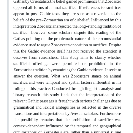
Gathas by Orientalists, the belief gained prominence that Zoroaster
opposed all forms of animal sacrifice. If references to sacrifices
appear in post-Gathic texts, they are seen as a reversion to the
beliefs of the pre-Zoroastrian era of disbelief. Influenced by this
interpretation, Zoroastrians rejected the long-standing tradition of
sacrifice. However, some scholars dispute this reading of the
Gathas, pointing out the problematic nature of the circumstantial
evidence used to argue Zoroaster’s opposition to sacrifice. Despite
this, the Gathic evidence itself has not received the attention it
deserves from researchers. This study aims to clarify whether
sacrificial offerings were permitted or prohibited in the
Zoroastrian tradition by examining the Gathic evidence. It seeks to
answer the question: What was Zoroaster’s stance on animal
sacrifice, and were temporal and spatial factors influential in his
ruling on this practice? Conducted through linguistic analysis and
library research, this study finds that the interpretation of the
relevant Gathic passages is fraught with serious challenges due to
grammatical and lexical ambiguities, as reflected in the diverse
translations and interpretations by Avestan scholars. Furthermore,
the possibility remains that the prohibition of sacrifice was
context-dependent, influenced by the temporal and geographical
circumstances of Zoroaster’s era, rather than a universal ruling