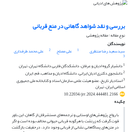
بررسی و نقد شواهد گاهانی در منع قربانی
نوع مقاله : مقاله پژوهشی
نویسندگان
2
1
سیدسعید رضا منتظری
علی مصلح
علی محمد طرفداری
3
1
دانشیار گروه ادیان و عرفان، دانشکدگان فاربی دانشگاه تهران، تهران
2
دانشجوی دکتری ادیان ایرانی، دانشگاه ادیان و مذاهب، قم، ایران
3
استادیار تاریخ، عضو هیئت علمی سازمان اسناد و کتابخانه ملی جمهوری
اسلامی ایران، تهران
10.22034/jrr.2024.444481.2166
چکیده
با رواج پژوهش‌های اوستایی و ترجمه‌های مستشرقان از گاهان، این باور
قوت گرفت که زرتشت با هرگونه قربانی حیوانی مخالف بوده است و اگر
در متن‌های پساگاهانی نشانی از قربانی وجود دارد، درحقیقت بازگشت