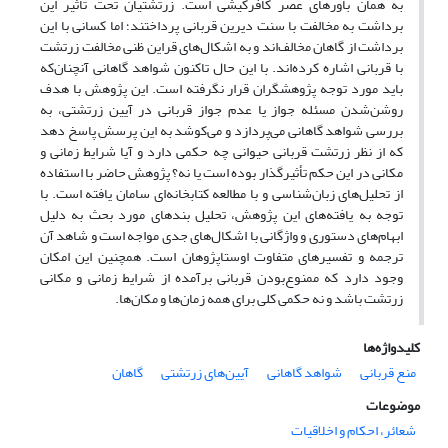
به همان باورهای عصر کافرکیشی است. زرتشتیان تحت تأثیر این
برداشت به مخالفت با سنت دیرین قربانی پرداختند؛ اما کسانی با این
برداشت از گاهان مخالف‌اند و به اشکال‌های قراین ظنی مخالفت زرتشت
با قربانی اشاره کرده‌اند. با این حال تاکنون شواهد گاهانی آنچنان‌که
باید مورد توجه پژوهشگران قرار نگرفته است. این پژوهش با هدف
روشن‌شدن مسئله جواز یا عدم جواز قربانی در آیین زرتشتی، به
بررسی شواهد گاهانی می‌پردازد و می‌کوشد به این پرسش پاسخ دهد
که از نظر زرتشت قربانی حیوانی چه حکمی دارد و آیا شرایط زمانی و
مکانی در این حکم تأثیرگذار بوده است یا نه؟ پژوهش حاضر با استفاده
از تحلیل‌های زبان‌شناسی و با مطالعه کتابخانه‌ای سامان یافته است. با
توجه به یافته‌های این پژوهش، تحلیل بندهای مورد بحث به دلیل
ابهام‌های دستوری و واژگانی با اشکال‌های جدی مواجه است و شاهد آن
ترجمه و تفسیرهای متفاوت اوستاپژوهان است. همچنین این امکان
وجود دارد که ممنوع‌بودن قربانی برآمده از شرایط زمانی و مکانی
زرتشت باشد و نه حکمی کلی برای همه زمان‌ها و مکان‌ها.
کلیدواژه‌ها
منع قربانی
شواهد گاهانی
آیین‌های زرتشتی
گاهان
موضوعات
شعائر، احکام و اخلاقیات