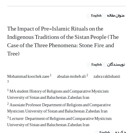
عنوان مقاله
English
The Impact of Pre-Islamic Rituals on the
Indigenous Traditions of the Sistan People (The
Case of the Three Phenomena: Stone, Fire, and
Tree)
نویسندگان
English
1
2
Mohammad koochek zaee
absalan moheb ali
zahra rakhshanii
3
1
MA student, History of Religions and Comparative Mysticism,
University of Sistan and Baluchestan, Zahedan, Iran
2
Assosiate Professor, Department of Religions and Comparative
Mysticism, University of Sistan and Baluchestan, Zahedan, Iran
3
Lecturer , Department of Religions and Comparative Mysticism,
University of Sistan and Baluchestan, Zahedan, Iran
چکیده
English