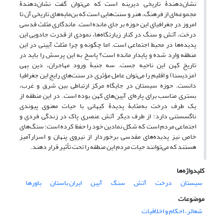
نشان‌دهندۀ تاریخی دیرینه است که می‌توان گفت نشان‌دهندۀ
مجموعه‌ای از فرهنگ، هنر و سنت‌هایی است که بن‌مایه‌های تاریخی آن تا
امروز در جغرافیای این حوزه بر جای مانده است. ماندگاری مثلث قدسی
درخت، آتش و سنگ در کنار زیارتگاه‌ها، نمودی از قدرت جادویی این
پدیده‌ها در محیط اجتماعی است. اما چگونه و چرا مثلث آیینی در این
منطقه وارد شده و پایدار مانده است؟ پاسخ به این پرسش را باید در
تاریخ کهن این ناحیه جست. سه جنبۀ ورود مهاجران، دین بِهی
(مزدیسنا) و اقلیم را می‌توان عامل مؤثری در سنت‌های رایج این جغرافیا
دانست. حوزه سیستان در جایگاه مرکز ارتباطی بین شرق و غرب،
بستری مناسب برای پاره‌ای آیین‌های کهن بوده است. در این منطقه از
یک طرف درخت به‌مثابۀ پدیدۀ کیهانی با حیات معنوی پیوندی
ناگسستنی دارد؛ از طرف دیگر آتش عنصری پاک در زندگی فردی و
اجتماعی مردم است که شکل نمادین خود را حفظ کرده است؛ سنگ‌های
خاص نیز پدیده‌های مقدسی برخوردار از نیروی پنهان و اسرارآمیز
هستند که می‌توانند حیات مردم این منطقه را تحت تأثیر قرار دهند.
کلیدواژه‌ها
سیستان
درخت
آتش
سنگ
آیین
ایران باستان
باورها
موضوعات
شعائر، احکام و اخلاقیات