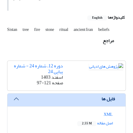
کلیدواژه‌ها
English
Sistan
tree
fire
stone
ritual
ancient Iran
beliefs
مراجع
دوره 12، شماره 24 - شماره
پیاپی 24
اسفند 1403
صفحه
97-121
فایل ها
XML
اصل مقاله
2.55 M