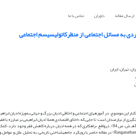
ارسال مقاله
داوران
تماس با ما
 فردی به مسائل اجتماعی از منظرکاتولیسیسم اجتماعی
، تهران، ایران
ن
کنار این موضوع، در آموزه‏های اجتماعی و اخلاقی ادیان بزرگ و جهانی به‌ویژه ادیان ابرا
ری از نیازمندان است؛ تا جایی که «اخلاق اقتصادی همۀ ادیان ابراهیمی بر مبارزه با ف
با ارزش‏هایی چون احسان، تعاون و همبستگی پیوند خورده است» (شریعتی، 1392هـ.ش، ص 84). درواقع «راهکاری که در همه ادیان درباره کاهش فقر و
نیازمند است. بخشش و مذهب دست در دست هم دارند» (2008,Ranganathan and Henley) در مقاله حاضر با رویکرد جامعه‏شناختیِ تاریخی، به تحلیل 