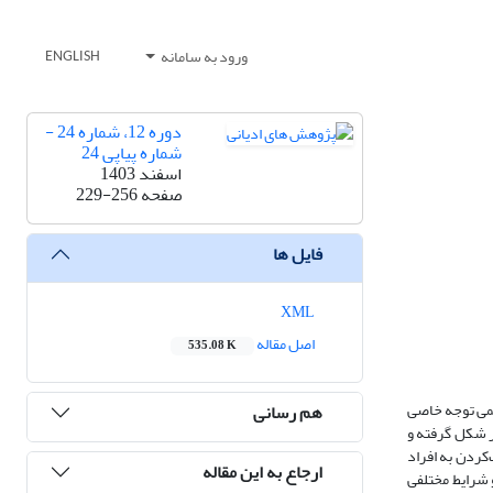
ورود به سامانه
ENGLISH
دوره 12، شماره 24 -
شماره پیاپی 24
اسفند 1403
صفحه
229-256
فایل ها
XML
اصل مقاله
535.08 K
هیمی توجه خاصی
هم رسانی
قر شکل گرفته و
جود دارد، کمک‌کردن به افراد
ارجاع به این مقاله
علل و عوامل و شرایط مختلفی