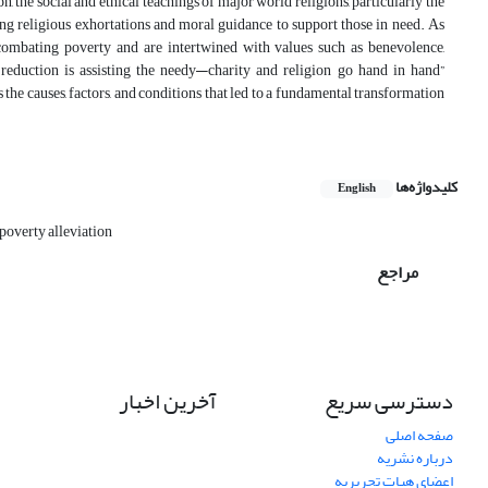
n, the social and ethical teachings of major world religions, particularly the
ng religious exhortations and moral guidance to support those in need. As
 combating poverty and are intertwined with values such as benevolence,
y reduction is assisting the needy—charity and religion go hand in hand”
the causes, factors, and conditions that led to a fundamental transformation
کلیدواژه‌ها
English
poverty alleviation
مراجع
دسترسی سریع
آخرین اخبار
صفحه اصلی
درباره نشریه
اعضای هیات تحریریه