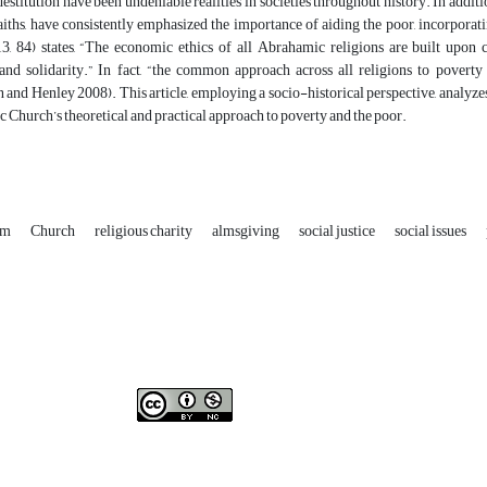
estitution have been undeniable realities in societies throughout history. In additio
ths, have consistently emphasized the importance of aiding the poor, incorporati
13, 84) states, “The economic ethics of all Abrahamic religions are built upon
 and solidarity.” In fact, “the common approach across all religions to povert
and Henley 2008). This article, employing a socio-historical perspective, analyzes 
ic Church’s theoretical and practical approach to poverty and the poor.
ism
Church
religious charity
almsgiving
social justice
social issues