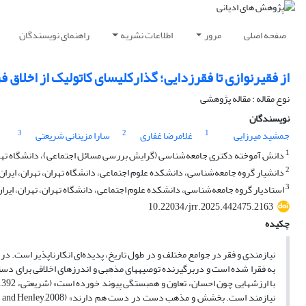
صفحه اصلی
مرور
اطلاعات نشریه
راهنمای نویسندگان
از فقیرنوازی تا فقرزدایی؛ گذارکلیسای کاتولیک از اخلاق
نوع مقاله : مقاله پژوهشی
نویسندگان
3
2
1
جمشید میرزایی
غلامرضا غفاری
سارا مزینانی شریعتی
1
دانش آموخته دکتری جامعه‌شناسی (گرایش بررسی مسائل اجتماعی)، دانشگاه تهران
2
دانشیار گروه جامعه‌شناسی، دانشکده علوم اجتماعی، دانشگاه تهران، تهران، ایران
3
استادیار گروه جامعه‌شناسی، دانشکده علوم اجتماعی، دانشگاه تهران، تهران، ایرا
10.22034/jrr.2025.442475.2163
چکیده
نیازمندی و فقر در جوامع مختلف و در طول تاریخ، پدیده‌ای انکارناپذیر است. در 
به فقرا شده است و دربرگیرنده توصیه‏های مذهبی و اندرزهای اخلاقی برای دستگی