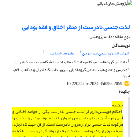
لذت جنسی نادرست از منظر اخلاق و فقه بودایی
نوع مقاله : مقاله پژوهشی
نویسندگان
2
1
شهاب‌ الدین وحیدی مهرجردی
علیرضا شجاعی
1
دانشیار گروه فلسفه و کلام،دانشکده الهیات، دانشگاه میبد، میبد، ایران
2
مدرس و عضو هیئت علمی گروه ادیان شرق، دانشگاه ادیان و مذاهب، قم،
ایران
10.22034/jrr.2024.356383.2059
چکیده
چکیده
احکام خویشتن‌داری از لذت جنسی نادرست یکی از قواعد اخلاقی و
فقهی مهم آیین بودا و خاص غیررهروان یا توده عوام بودایی است. زیرا
هرگونه لذت جنسی برای رهروان نادرست است. از آن جهت که تجرّد،
شرط پیروی از راه بوداست؛ تجرّد صرف ازدواج‌نکردن نیست، بلکه به