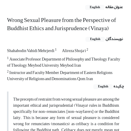
عنوان مقاله
English
Wrong Sexual Pleasure from the Perspective of
Buddhist Ethics and Jurisprudence (Vinaya)
نویسندگان
English
1
2
Shahabodin Vahidi Mehrjerdi
Alireza Shoja'i
1
Associate Professor, Department of Philosophy and Theology, Faculty
of Theology, Meybod University, Meybod, Iran
2
Instructor and Faculty Member, Department of Eastern Religions,
University of Religions and Denominations, Qom, Iran
چکیده
English
The precepts of restraint from wrong sexual pleasure are among the
important ethical and jurisprudential (Vinaya) rules in Buddhism,
specifically for non-renunciates [non-wayfarers] or the Buddhist
laity. This is because any form of sexual pleasure is considered
wrong for renunciates (monastics), as celibacy is a condition for
following the Buddhist path. Celibacy does not merely mean not