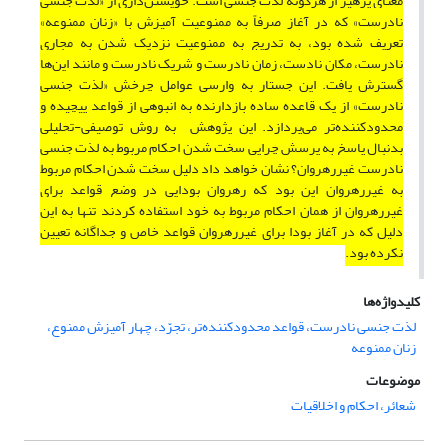
معنای پرهیز از هرگونه لذت‌ جنسی است. خویشتن‌داری از «لذت جنسی
نادرست» که در آغاز صرفاً به ممنوعیت آمیزش با «زنان ممنوعه»
تعریف شده بود، به تدریج به ممنوعیت نزدیک شدن به مجاری
نادرست، مکان نادست، زمان نادرست و شریک نادرست و مانند این‌ها
گسترش یافت. این جستار به وارسی عوامل چرخش «لذت جنسی
نادرست» از یک قاعده ساده بازدارنده به انبوهی از قواعد پیچیده و
محدودکننده‌تر می‌پردازد. این پژوهش
به روش توصیفی-تحلیلی
بدنبال پاسخ به پرسش چرایی سخت شدن احکام مربوط به لذت جنسی
نادرست غیررهروان؟ نشان خواهد داد دلیل سخت شدن احکام مربوط
به غیررهروان این بود که رهروان بودایی در وضع قواعد برای
غیررهروان از همان احکام مربوط به خود استفاده کردند تنها به این
دلیل که در آغاز بودا برای غیررهروان قواعد خاص و جداگانه تعیین
نکرده بود
.
کلیدواژه‌ها
لذت جنسی نادرست، قواعد محدودکننده‌تر، تجرّد، چهار آمیزش ممنوع،
زنان ممنوعه
موضوعات
شعائر، احکام و اخلاقیات