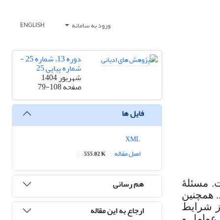
ورود به سامانه
ENGLISH
دوره 13، شماره 25 -
شماره پیاپی 25
شهریور 1404
صفحه
79-108
فایل ها
XML
اصل مقاله
555.02 K
هم رسانی
ت. مسئلۀ
. همچنین
ز شرایط
ارجاع به این مقاله
عوامل و