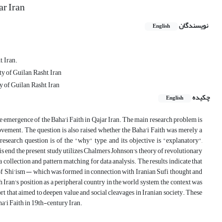
ar Iran
نویسندگان
English
, Iran.
 of Guilan, Rasht, Iran
 of Guilan, Rasht, Iran
چکیده
English
he emergence of the Baha'i Faith in Qajar Iran. The main research problem is
movement. The question is also raised whether the Baha'i Faith was merely a
research question is of the "why" type, and its objective is "explanatory",
is end, the present study utilizes Chalmers Johnson's theory of revolutionary
collection and pattern matching for data analysis. The results indicate that
 of Shi'ism — which was formed in connection with Iranian Sufi thought and
Iran's position as a peripheral country in the world system, the context was
rt that aimed to deepen value and social cleavages in Iranian society. These
ha'i Faith in 19th-century Iran.