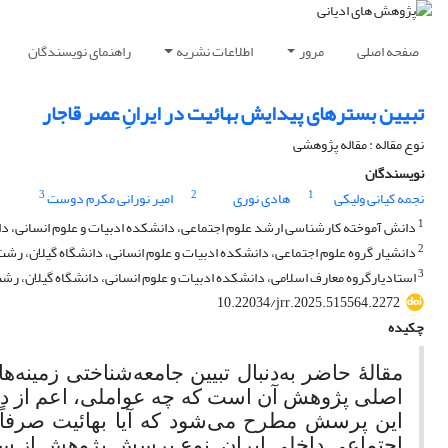
صفحه اصلی
مرور
اطلاعات نشریه
راهنمای نویسندگان
تبیین بسترهای پیدایش بهائیت در ایرانِ عصر قاجار
نوع مقاله : مقاله پژوهشی
نویسندگان
3
2
1
نجمه کیانی ولیکی
هادی نوری
امیر نورانی مکرم دوست
1
دانش آموخته کارشناسی ارشد علوم اجتماعی، دانشکده ادبیات و علوم انسانی، دان
2
دانشیار گروه علوم اجتماعی، دانشکده ادبیات و علوم انسانی، دانشگاه گیلان، رشت،
3
استادیارگروه معارف اسلامی، دانشکده ادبیات و علوم انسانی، دانشگاه گیلان، رشت
10.22034/jrr.2025.515564.2272
چکیده
مقالۀ حاضر به‌دنبال تبیین جامعه‌شناختی زمینه‌
اصلی پژوهش آن است که چه عواملی، اعم از داخل
این پرسش مطرح می‌شود که آیا بهائیت صرفاً 
اجتماعی داخلی ایران. نوع پرسش پژوهش از سن