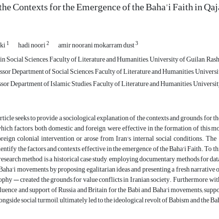
the Contexts for the Emergence of the Baha'i Faith in Qaj
1
2
3
iki
hadi noori
amir noorani mokarram dust
n Social Sciences, Faculty of Literature and Humanities, University of Guilan, Rasht
sor Department of Social Sciences, Faculty of Literature and Humanities, University
sor Department of Islamic Studies, Faculty of Literature and Humanities, University
rticle seeks to provide a sociological explanation of the contexts and grounds for t
hich factors, both domestic and foreign, were effective in the formation of this 
reign colonial intervention or arose from Iran's internal social conditions. The 
entify the factors and contexts effective in the emergence of the Baha'i Faith. To th
esearch method is a historical case study, employing documentary methods for data 
Baha'i movements, by proposing egalitarian ideas and presenting a fresh narrative
phy — created the grounds for value conflicts in Iranian society. Furthermore, with 
nfluence and support of Russia and Britain for the Babi and Baha'i movements; suppo
longside social turmoil, ultimately led to the ideological revolt of Babism and the Ba