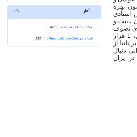
ون بهره
آمار
 اسنادی
 بابیت و
تعداد مشاهده مقاله
425
های تصوف
 با قرار
تعداد دریافت فایل اصل مقاله
232
تانیا از
ی دنبال
در ایران