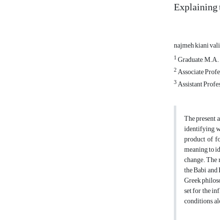
Explaining 
najmeh kiani val
1
Graduate, M.A. i
2
Associate Profes
3
Assistant Profes
The present a
identifying w
product of fo
meaning to id
change. The r
the Babi and 
Greek philoso
set for the i
conditions, a