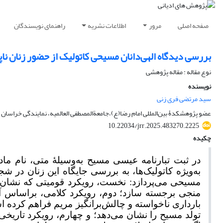
صفحه اصلی
مرور
اطلاعات نشریه
راهنمای نویسندگان
بررسی دیدگاه الهی‌دانان مسیحی کاتولیک از حضور زنان ن
نوع مقاله : مقاله پژوهشی
نویسنده
سید مرتضی فری زنی
عضو پژوهشکدۀ بین‌المللی امام رضا(ع)،جامعة‌المصطفی العالمیه، نمایندگی خراسان
10.22034/jrr.2025.483270.2225
چکیده
در ثبت تبارنامه عیسی مسیح به‌وسیلۀ متی، نام ماد
به‌ویژه کاتولیک‌ها، به بررسی جایگاه این زنان در شجر
مسیحی می‌پردازد: نخست، رویکرد قومیتی که نشان 
منجی برجسته سازد؛ دوم، رویکرد کلامی، براساس آن م
بارداری ناخواسته و چالش‌برانگیز مریم فراهم کرده
تولد مسیح را نشان می‌دهد؛ و چهارم، رویکرد تاریخی