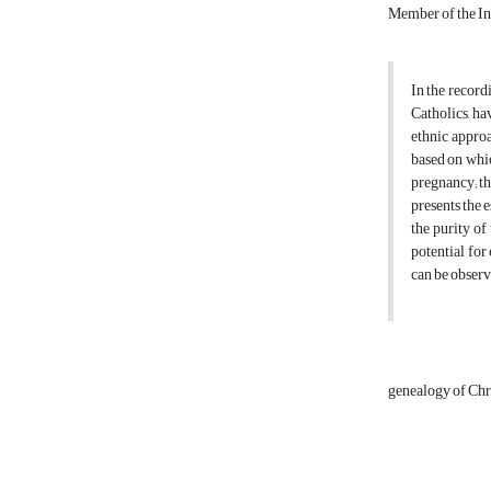
Member of the In
In the record
Catholics, ha
ethnic approa
based on whic
pregnancy; th
presents the 
the purity of
potential for
can be observ
genealogy of Chri