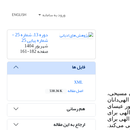
ورود به سامانه
ENGLISH
دوره 13، شماره 25 -
شماره پیاپی 25
شهریور 1404
صفحه
161-182
فایل ها
XML
اصل مقاله
538.36 K
ان مسیحی،
لهی‌دانان
ور عیسای
هم رسانی
الهی برای
لهی برای
ارجاع به این مقاله
ی می‌کند.