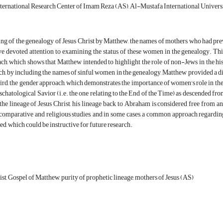
ternational Research Center of Imam Reza (AS), Al-Mustafa International Univers
ing of the genealogy of Jesus Christ by Matthew, the names of mothers who had pre
ve devoted attention to examining the status of these women in the genealogy. This
ch, which shows that Matthew intended to highlight the role of non-Jews in the his
h, by including the names of sinful women in the genealogy, Matthew provided a d
ird, the gender approach, which demonstrates the importance of women's role in the di
eschatological Savior (i.e. the one relating to the End of the Time) as descended f
 the lineage of Jesus Christ, his lineage back to Abraham is considered free from 
 comparative and religious studies, and in some cases, a common approach regardin
ed, which could be instructive for future research.
st, Gospel of Matthew, purity of prophetic lineage, mothers of Jesus (AS)