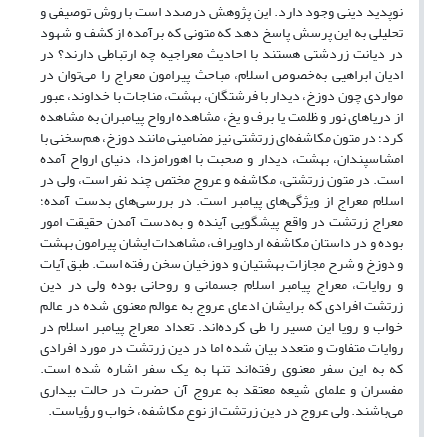
نوپدید دینی وجود دارد. این پژوهش درصدد است با روش توصیفی و
تحلیلی به این پرسش پاسخ دهد که متونی که برآمده از کشف و شهود
در دیانت زردشتی هستند با احادیث معراجیه چه ارتباطی دارند؟ در
ادیان ابراهیی به‌خصوص اسلام، مباحث پیرامون معراج را می‌توان در
مواردی چون دوزخ، دیدار با فرشتگان، بهشت، مناجات با خداوند، عبور
از دریاهای نور و ظلمت یا برف و یخ، مشاهده ارواح پیامبران به مشاهده
کرد؛ در متون مکاشفه‌ای زرتشتی نیز مضامینی مانند دوزخ، هم‌سخنی ﺑﺎ
اﻣﺸﺎﺳﭙﻨﺪان، بهشت، دیدار و صحبت با اهورامزدا، دنیای ارواح آمده
است.‬ در متون زرتشتی، مکاشفه و عروج مختص چند نفر است، ولی در
اسلام معراج از ویژگی‌های پیامبر است. در بررسی‌های بدست آمده؛
معراج زرتشت در واقع پیشگویی آینده و به‌دست آمدن حقیقت امور
بوده و در داستان مکاشفه ارداویراف، مشاهدات ایشان پیرامون بهشت
و دوزخ و شرح مجازات بهشتیان و دوزخیان سخن رفته است. طبق آیات
و روایات، معراج پیامبر اسلام جسمانی و روحانی بوده ولی در دین
زرتشت افرادی که برایشان ادعای عروج به عوالم معنوی شده در عالم
خواب و رویا این مسیر را طی کرده‌اند. تعداد معراج پیامبر اسلام در
روایات متفاوت و متعدد بیان شده اما در دین زرتشت در مورد افرادی
که به این سفر معنوی رفته‌اند تنها به یک سفر اشاره شده است.
مفسران و علمای شیعه معتقد به عروج آن حضرت در حالت بیداری
می‌باشند. ولی عروج در دین زرتشت از نوع مکاشفه، خواب و رؤیاست.‬‬‬‬‬‬