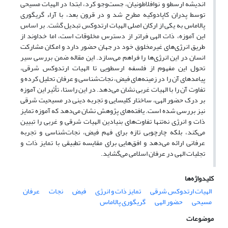
اندیشه ارسطو و نوافلاطونیان، جست‌وجو کرد، ابتدا در الهیات مسیحی
توسط پدران کاپادوکیه مطرح شد و در قرون بعد، با آراء گریگوری
پالاماس به یکی از ارکان اصلی الهیات ارتدوکس تبدیل گشت. بر اساس
این آموزه، ذات الهی فراتر از دسترس مخلوقات است، اما خداوند از
طریق انرژی‌های غیرمخلوق خود در جهان حضور دارد و امکان مشارکت
انسان در این انرژی‌ها را فراهم می‌سازد. این مقاله ضمن بررسی سیر
تحول این مفهوم از فلسفه ارسطویی تا الهیات ارتدوکس شرقی،
پیامدهای آن را در زمینه‌های فیض، نجات‌شناسی و عرفان تحلیل کرده و
تفاوت آن را با الهیات غربی نشان می‌دهد. در این راستا، تأثیر این آموزه
بر درک حضور الهی، ساختار کلیسایی و تجربه دینی در مسیحیت شرقی
نیز بررسی شده است. یافته‌های پژوهش نشان می‌دهد که آموزه تمایز
ذات و انرژی نه‌تنها تفاوت‌های بنیادین الهیات شرقی و غربی را تبیین
می‌کند، بلکه چارچوبی تازه برای فهم فیض، نجات‌شناسی و تجربه
عرفانی ارائه می‌دهد و افق‌هایی برای مقایسه تطبیقی با تمایز ذات و
تجلیات الهی در عرفان اسلامی می‌گشاید.
کلیدواژه‌ها
الهیات ارتدوکس شرقی
تمایز ذات و انرژی
فیض
نجات
عرفان
مسیحی
حضور الهی
گریگوری پالاماس
موضوعات