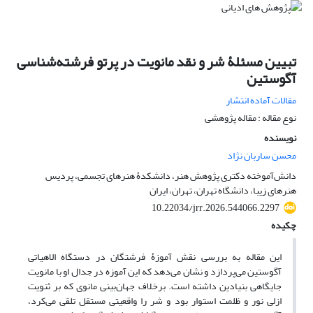
تبیین مسئلۀ شر و نقد مانویت در پرتو فرشته‌شناسی
آگوستین
مقالات آماده انتشار
نوع مقاله : مقاله پژوهشی
نویسنده
محسن ساربان نژاد
دانش‌آموخته دکتری پژوهش هنر، دانشکدۀ هنرهای تجسمی، پردیس
هنرهای زیبا، دانشگاه تهران، تهران، ایران
10.22034/jrr.2026.544066.2297
چکیده
این مقاله به بررسی نقش آموزۀ فرشتگان در دستگاه الاهیاتی
آگوستین می‌پردازد و نشان می‌دهد که این آموزه در جدال او با مانویت
جایگاهی بنیادین داشته است. برخلاف جهان‌بینی مانوی که بر ثنویت
ازلی نور و ظلمت استوار بود و شر را واقعیتی مستقل تلقی می‌کرد،