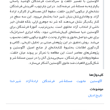
آگوستین با تفسیر خلقت و سرگذشت فرشتگان کوشید پاسخی
یکپارچه به مسئلۀ شر عرضه کند. در این چارچوب، آفرینش فرشتگان
نشانه‌ای از نیکویی آغازین خلقت، سقوط آنان مصداقی از کارکرد ارادۀ
آزاد، و وفاداری‌شان بنیان شهر خدا به‌شمار می‌رود. این سه سطح در
کنار یکدیگر نشان می‌دهند که شر نه جوهری ازلی، بلکه فقدان خیر
ناشی از انتخاب آزاد مخلوق است. بدین‌ترتیب، آموزۀ فرشتگان برای
آگوستین تنها مسئله‌ای کیهان‌شناختی نبود، بلکه ابزاری استراتژیک
برای نفی دو اصل مانوی و دفاع از وحدت خالق و نیکویی خلقت محسوب
می‌شد. روش تحقیق در این پژوهش مبتنی بر تحلیل تاریخی ـ کلامی و
گردآوری اطلاعات به‌شیوۀ کتابخانه‌ای از منابع اصیل آگوستین و
پژوهش‌های معاصر است. این مطالعه با تمرکز بر پیوند میان خلقت،
سقوط و وفاداری فرشتگان، سهم بی‌بدیل آنان را در تبیین مسئلۀ شر و
شکل‌گیری الاهیات ضد مانوی آگوستین آشکار می‌سازد.
کلیدواژه‌ها
آگوستین
مانویت
مسئلۀ شر
فرشتگان
ارادۀ آزاد
شهر خدا
موضوعات
تاریخ ادیان