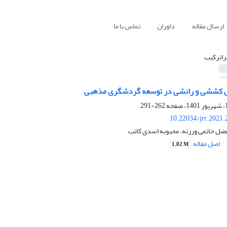
ارسال مقاله
داوران
تماس با ما
راترکیب
ل کششی و رانشی در توسعه گردشگری مذهبی
262-291
10.22034/jrr.2021
فضل حاتمی ورزنه، محبوبه اسدی کاتب
اصل مقاله
1.02 M