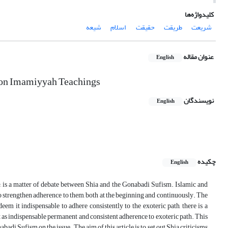
کلیدواژه‌ها
شریعت
طریقت
حقیقت
‌ اسلام
شیعه
عنوان مقاله
English
us on Imamiyyah Teachings
نویسندگان
English
چکیده
English
, is a matter of debate between Shia and the Gonabadi Sufism. Islamic and
lso strengthen adherence to them, both at the beginning and continuously. The
eem it indispensable to adhere consistently to the exoteric path, there is a
at as indispensable permanent and consistent adherence to exoteric path. This
di Sufism on the issue. The aim of this article is to set out Shia criticisms