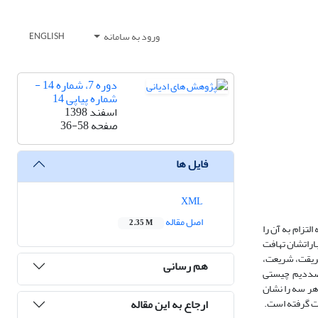
ورود به سامانه
ENGLISH
دوره 7، شماره 14 -
شماره پیاپی 14
اسفند 1398
صفحه
36-58
فایل ها
XML
اصل مقاله
2.35 M
لتزام به آن را
عباراتشان تهافت
طریقت، شریعت،
هم رسانی
 صددیم چیستی
 هر سه را نشان
ارجاع به این مقاله
رت گرفته است.