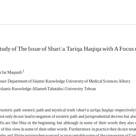
Study of The Issue of Shari’a, Tariqa, Haqiqa with A Foc
2
a’far Maqsudi
ssor, Department of Islamic Knowledge, University of Medical Sciences, Alborz
Islamic Knowledge, Allameh Tabataba’i University, Tehran
exoteric path, esoteric path and mystical truth (
sharī’a, ṭarīqa, ḥaqīqa
respectively)
not only do not lead to negation of exoteric path and jurisprudential decrees, but a
s are like Shia in the beginning, but, although in some of their words they also d
 of this view in some of their other words. Furthermore, in practice they do not tre
phy and Shiite jurisprudence regard as unacceptable some of the viewpoints of Gunaba