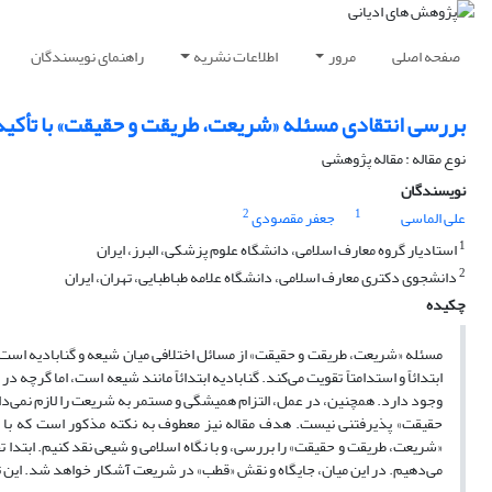
صفحه اصلی
مرور
اطلاعات نشریه
راهنمای نویسندگان
بررسی انتقادی مسئله «شریعت، طریقت و حقیقت»‌ با تأکید 
نوع مقاله : مقاله پژوهشی
نویسندگان
2
1
علی الماسی
جعفر مقصودی
1
استادیار گروه معارف اسلامی، دانشگاه علوم پزشکی، البرز، ایران
2
دانشجوی دکتری معارف اسلامی، دانشگاه علامه طباطبایی، تهران، ایران
چکیده
مسئله «شریعت،‌ طریقت و حقیقت» از مسائل اختلافی میان شیعه و گنابادیه است. 
ابتدائاً و استدامتاً تقویت می‌کند. گنابادیه ابتدائاً مانند شیعه است،‌ اما گرچه 
وجود دارد. همچنین، در عمل، التزام همیشگی و مستمر به شریعت را لازم نمی‌دان
حقیقت» پذیرفتنی نیست. هدف مقاله نیز معطوف به نکته مذکور است که با ب
«شریعت، طریقت و حقیقت» را بررسی، و با نگاه اسلامی و شیعی نقد کنیم. ابتدا ت
می‌دهیم. در این میان، جایگاه و نقش «قطب» در شریعت آشکار خواهد شد. این تحق