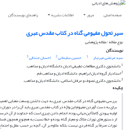
صفحه اصلی
مرور
اطلاعات نشریه
راهنمای نویسندگان
سیر تحول مفهومی گناه در کتاب مقدس عبری
نوع مقاله : مقاله پژوهشی
نویسندگان
3
2
1
سید مرتضی میرتبار
حسین سلیمانی
احسان جندقی
1
دانشجوی دکتری مطالعات تطبیقی ادیان دانشگاه ادیان و مذاهب.
2
استادیار گروه ادیان ابراهیم، دانشگاه ادیان و مذاهب قم.
3
دانشجوی دکتری تصوف و عرفان اسلامی، دانشگاه ادیان و مذاهب.
چکیده
بررسی مفهومی گناه در کتاب مقدس عبری به جهت داشتن وسعت معنایی اهمیت د
برای به دست آوردن مفهوم این واژه در کتاب مقدس عبری باید آن را در دوران 
اولیه یهودی کاملاً این‌جهانی بوده، انجام دادن چیزی است که خداوند از آن خر
از دستورهای تورات ملاک و معیار گناه بوده و خطا نسبت به هم‌نوع همچون فساد ا
تورات صرفاً بر گناه فردی نیست، بلکه علاوه بر آن، آنچه بر حسب عقل و اجتماع