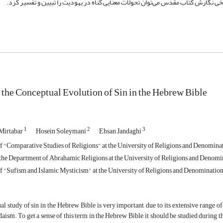
خی نگارش کتاب مقدس می‌توان تحولات معنایی گناه در یهودیت را تبیین و تفسیر کرد.
 the Conceptual Evolution of Sin in the Hebrew Bible
1
2
3
Mirtabar
Hosein Soleymani
Ehsan Jandaghi
 "Comparative Studies of Religions" at the University of Religions and Denomina
f the Department of Abrahamic Religions at the University of Religions and Denomi
 "Sufism and Islamic Mysticism" at the University of Religions and Denomination
l study of sin in the Hebrew Bible is very important, due to its extensive range of 
daism. To get a sense of this term in the Hebrew Bible, it should be studied during t