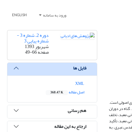
ورود به سامانه
ENGLISH
دوره 2، شماره 3 -
شماره پیاپی 3
شهریور 1393
صفحه
49-66
فایل ها
XML
اصل مقاله
368.47 K
ای اصولی است.
گناه در دوران
هم رسانی
انی معبد، تخلف
نی معبد، تأکید
ارجاع به این مقاله
مقدس عبری، به