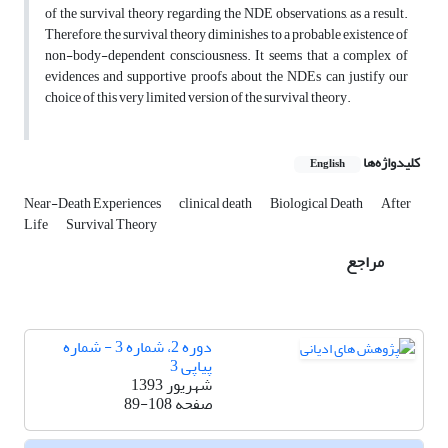
of the survival theory regarding the NDE observations, as a result.
Therefore, the survival theory diminishes to a probable existence of
non-body-dependent consciousness. It seems that a complex of
evidences and supportive proofs about the NDEs can justify our
choice of this very limited version of the survival theory.
کلیدواژه‌ها
English
Near-Death Experiences
clinical death
Biological Death
After
Life
Survival Theory
مراجع
دوره 2، شماره 3 - شماره
پیاپی 3
شهریور 1393
صفحه
89-108