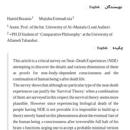
نویسندگان
English
1
2
Hamid Rezania
Mojtaba Etemadi nia
1
Assist. Prof. of the Int. University of Al-Mustafa (Lead Author),
2
* PH.D Student of "Comparative Philosophy" at the University of
Allameh Tabataba,i.
چکیده
English
This article is a critical survey on Near-Death Experiences (NDE),
attempting to discover the details and various dimensions of them
as proofs for non-body-dependent consciousness and the
continuation of human being’s after death life.
The survey shows that although no particular type of the near death
experiences can justify the 'Survival Theory', when a combination
of them are surveyed in this respect, the survival theory seems more
plausible. However, since experiencing biological death of the
people having NDE is not provable, it is impossible to build up a
theory merely based on this phenomenon about the eventual fate of
the human being, s consciousness after irreversible full halt of his
brain, s functions, urging one to accept a probable minimal version