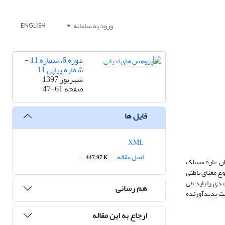
ورود به سامانه
ENGLISH
دوره 6، شماره 11 -
شماره پیاپی 11
شهریور 1397
صفحه
47-61
فایل ها
XML
اصل مقاله
447.97 K
ران عارف‌مسلک
وع معنای باطنی
دی را باید طی
هم رسانی
یت پدیدآورنده
ارجاع به این مقاله