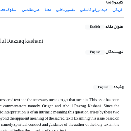
کلیدواژه‌ها
اریگن
عبدالرزاق کاشانی
تفسیر باطنی
معنا
متن مقدس
‌ سلوک معن
عنوان مقاله
English
bdul Razzaq kashani
نویسندگان
English
چکیده
English
the sacred text and the necessary means to get that meanin. This issue has been
stic commentators, namely, Origen and Abdul Razzag Kashani. Since the
 interpretation is of an intrinsic meaning, this question arises by these two
eyond the apparent meaning of the sacred text? Examinig this issue based on
namely, spiritual conduct and guidance of the author of the holy text in the
ments in finding the meaning of sacred text.