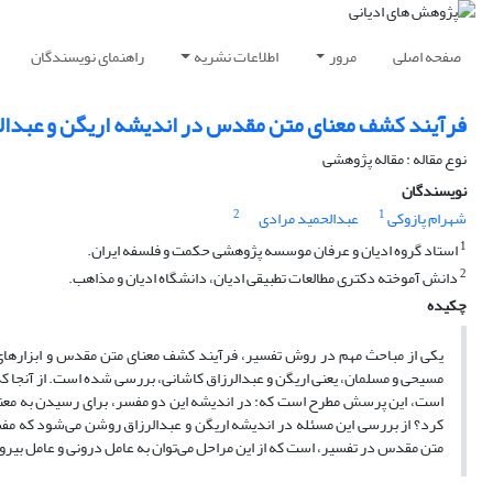
صفحه اصلی
مرور
اطلاعات نشریه
راهنمای نویسندگان
فرآیند کشف معنای متن مقدس در اندیشه اریگن و عبدالر
نوع مقاله : مقاله پژوهشی
نویسندگان
2
1
شهرام پازوکی
عبدالحمید مرادی
1
استاد گروه ادیان و عرفان موسسه پژوهشی حکمت و فلسفه ایران.
2
دانش آموخته دکتری مطالعات تطبیقی ادیان، دانشگاه ادیان و مذاهب.
چکیده
یکی از مباحث مهم در روش تفسیر، فرآیند کشف معنای متن مقدس و ابزارهای ل
مسیحی و مسلمان،‌ یعنی اریگن و عبدالرزاق کاشانی، بررسی شده است. از آنجا که ت
است،‌ این پرسش مطرح است که: در اندیشه این دو مفسر، برای رسیدن به معنای
کرد؟ از بررسی این مسئله در اندیشه اریگن و عبدالرزاق روشن می‌شود که مف
متن مقدس در تفسیر، است که از این مراحل می‌توان به عامل درونی و عامل بیرو