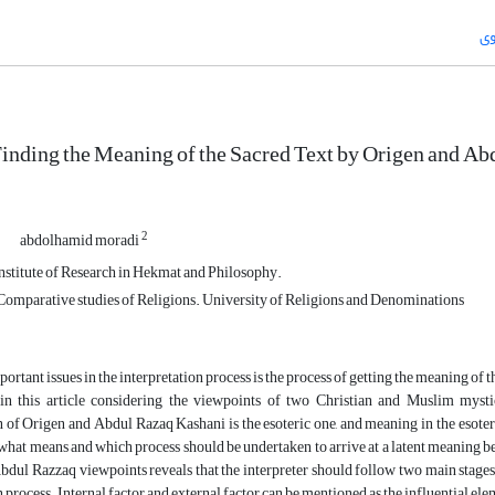
وی
Finding the Meaning of the Sacred Text by Origen and A
2
abdolhamid moradi
Institute of Research in Hekmat and Philosophy.
omparative studies of Religions. University of Religions and Denominations
portant issues in the interpretation process is the process of getting the meaning of 
 in this article considering the viewpoints of two Christian and Muslim my
n of Origen and Abdul Razaq Kashani is the esoteric one, and meaning in the esoteric
 what means and which process should be undertaken to arrive at a latent meaning b
dul Razzaq viewpoints reveals that the interpreter should follow two main stages, 
n process. Internal factor and external factor can be mentioned as the influential ele