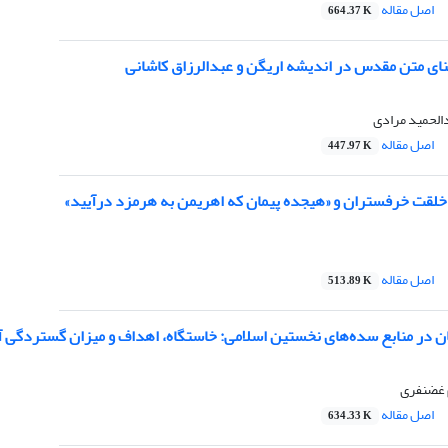
اصل مقاله
664.37 K
ای متن مقدس در اندیشه اریگن و عبدالرزاق کاشانی
الحمید مرادی
اصل مقاله
447.97 K
خلقت خرفستران و «هیجده پیمان که اهریمن به هرمزد درآیید»
اصل مقاله
513.89 K
ان در منابع سده‌های نخستین اسلامی: خاستگاه، اهداف و میزان گستردگی 
م غضنفری
اصل مقاله
634.33 K