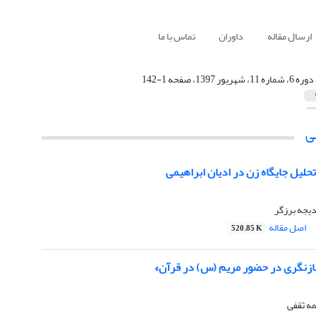
ارسال مقاله
داوران
تماس با ما
دوره 6، شماره 11، شهریور 1397، صفحه 1-142
ی
لیل جایگاه زن در ادیان ابراهیمی
دیجه برزگر
اصل مقاله
520.85 K
«بازنگری در حضور مریم (س) در قرآن»
مه ثقفی