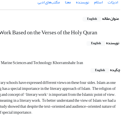
ادبیّات
اسلام
نویسنده
معنا
مکتب‌های ادبی
عنوان مقاله
English
y Work Based on the Verses of the Holy Quran
نویسنده
English
f Marine Sciences and Technology, Khorramshahr, Iran
چکیده
English
rary schools have expressed different views on these four sides. Islam, as one
g has a special importance in the literary approach of Islam. The religion of
g and concept of "literary work" is important from the Islamic point of view.
 meaning in a literary work. To better understand the view of Islam, we had a
 study showed that despite the text-oriented and audience-oriented nature of
of special importance.