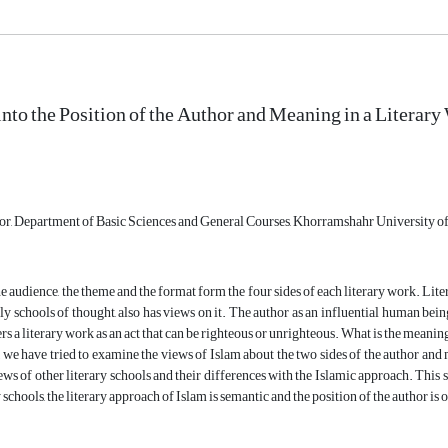
into the Position of the Author and Meaning in a Literar
sor, Department of Basic Sciences and General Courses, Khorramshahr University o
he audience, the theme and the format form the four sides of each literary work. Lite
ly schools of thought, also has views on it. The author as an influential human bein
rs a literary work as an act that can be righteous or unrighteous. What is the meanin
le, we have tried to examine the views of Islam about the two sides of the author and
iews of other literary schools and their differences with the Islamic approach. This
schools, the literary approach of Islam is semantic and the position of the author is 