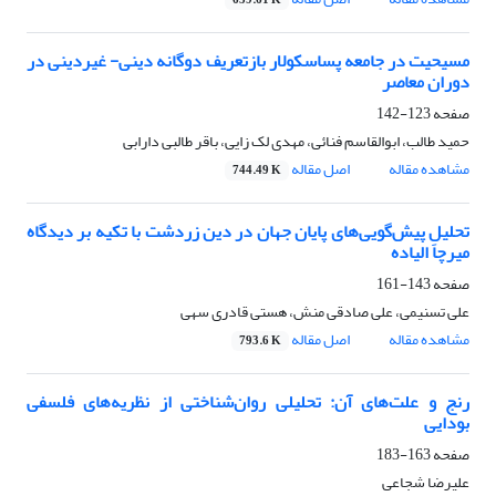
659.61 K
مسیحیت در جامعه پساسکولار بازتعریف دوگانه دینی- غیردینی در
دوران معاصر
صفحه
123-142
حمید طالب، ابوالقاسم فنائی، مهدی لک زایی، باقر طالبی دارابی
مشاهده مقاله
اصل مقاله
744.49 K
تحلیلِ پیش‌گویی‌های پایان جهان در دین زردشت با تکیه بر دیدگاه
میرچا الیاده
صفحه
143-161
علی تسنیمی، علی صادقی منش، هستی قادری سهی
مشاهده مقاله
اصل مقاله
793.6 K
رنج و علت‌های آن: تحلیلی روان‌شناختی از نظریه‌های فلسفی
بودایی
صفحه
163-183
علیرضا شجاعی