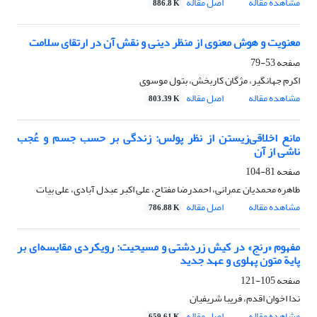
مشاهده مقاله
اصل مقاله
886.8 K
معنویت و هوش معنوی از منظر دینی و نقش آن در ارتقای سلامت
صفحه
53-79
اکرم جهانگیر، مژگان کاربخش، بتول موسوی
مشاهده مقاله
اصل مقاله
803.39 K
مانع اخلاقی‌زیستن از نظر پولس: زندگی بر حسب جسم و عُجب
ناشی از آن
صفحه
81-104
طاهره محمدیان عمرانی، احمدرضا مفتاح، علی اکبر عبدل آبادی، علی بیات
مشاهده مقاله
اصل مقاله
786.88 K
مفهوم «رنج» در کیش زردشتی و مسیحیت: رویکردی مقایسه‌ای بر
پایة متون پهلوی و عهد جدید
صفحه
105-121
ندا اخوان اقدم، فریبا شریفیان
مشاهده مقاله
اصل مقاله