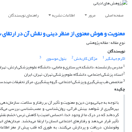
صفحه اصلی
مرور
اطلاعات نشریه
راهنمای نویسندگان
معنویت و هوش معنوی از منظر دینی و نقش آن در ارتقای 
نوع مقاله : مقاله پژوهشی
نویسندگان
3
2
1
اکرم جهانگیر
مژگان کاربخش
بتول موسوی
1
مدرس بازنشسته، دانشکده پرستاری و مامایی، دانشگاه علوم پزشکی ارتش، تهران،
2
استاد پزشکی اجتماعی، دانشگاه علوم پزشکی تهران، تهران، ایران
3
متخصص طب پیش‌گیری و پزشکی اجتماعی، گروه پیشگیری، مرکز تحقیقات مهندسی و 
چکیده
با توجه به جهانی‌بودن دین و معنویت و تأثیر آن بر رفتار و سلامت، سازمان‌دهی 
بهره‌گیری از شواهد بینش قرآنی، روان‌شناسی، و عصب‌شناسی بررسی می‌کند 
کرده‌اند که در درک ما از وجود خدا، احساس امنیت یا کاهش ترس/خشم نقش د
تأثیر قرار می‌دهد و رفتارهای اجتماعی انسان را ارتقا می‌بخشد. میدان‌های 
وقوعشان، دریافت و پردازش می‌کنند، به طوری که قلب پیش از مغز اطلاعا