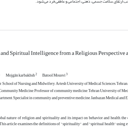
وجب ارتقای سلامت جسمی، ذهنی، اجتماعی و عاطفی فرد می‌شود.
y and Spiritual Intelligence from a Religious Perspective
1
2
3
Mojgān karbakhsh
Batool Mousvi
, School of Nursing and Midwifery, Artesh University of Medical Sciences, Tehran,
ommunity Medicine, Professor of community medicine, Tehran University of Medica
rtment, Specialist in community and preventive medicine, Janbazan Medical and 
bal nature of religion and spirituality and its impact on behavior and health, the o
his article examines the definitions of "spirituality" and "spiritual health" usin