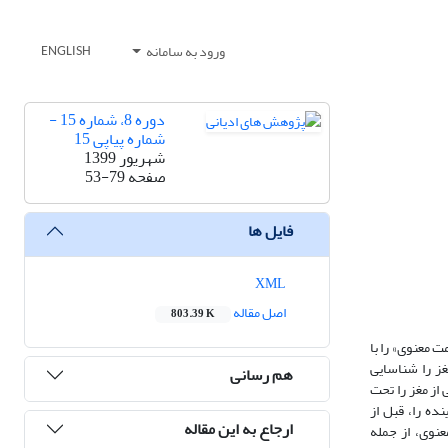
ورود به سامانه
ENGLISH
دوره 8، شماره 15 -
شماره پیاپی 15
شهریور 1399
صفحه
53-79
فایل ها
XML
اصل مقاله
803.39 K
ت معنوی» را با
غز را شناسایی
هم رسانی
از مغز را تحت
ده را، قبل از
ارجاع به این مقاله
نوی، از جمله