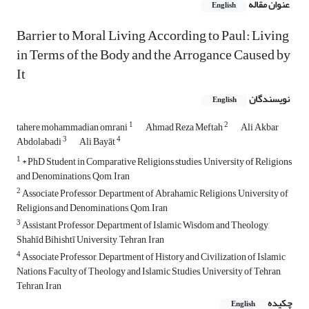
عنوان مقاله
English
Barrier to Moral Living According to Paul: Living
in Terms of the Body and the Arrogance Caused by
It
نویسندگان
English
1
2
tahere mohammadian omrani
Ahmad Reza Meftah
Ali Akbar
3
4
Abdolabadi
Ali Bayāt
1
* PhD Student in Comparative Religions studies, University of Religions
and Denominations, Qom, Iran
2
Associate Professor, Department of Abrahamic Religions, University of
Religions and Denominations, Qom, Iran
3
Assistant Professor, Department of Islamic Wisdom and Theology,
Shahīd Bihishtī University, Tehran, Iran
4
Associate Professor, Department of History and Civilization of Islamic
Nations, Faculty of Theology and Islamic Studies, University of Tehran,
Tehran, Iran
چکیده
English