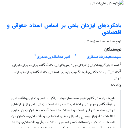
یادکردهای ایزدان بلخی بر اساس اسناد حقوقی و
اقتصادی
نوع مقاله : مقاله پژوهشی
نویسندگان
2
1
سیدسعید رضا منتظری
امیر عمادالدین صدری
1
استادیار گروه ادیان و عرفان، پردیس فارابی، دانشگاه تهران، تهران، ایران
2
دانش‌آموخته دکتری فرهنگ و زبان‌های باستانی، دانشگاه تهران، تهران،
ایران
چکیده
بلخ همواره در کانون توجه محققان، و از مراکز سیاسی، تجاری و اقتصادی
و توقفگاهی مهم در جاده ابریشم بوده است. زبان بلخی از زبان‌های
ایرانی میانه شرقی است و اسناد به‌دست‌آمده به این زبان حاوی
اطلاعات دقیق از اوضاع و احوال دینی، اجتماعی، و اقتصادی مردمان این
ناحیه است. در این مقاله، که بر اساس اسناد حقوقی و اقتصادی نوشته
شده، بر آنیم تا به نظام دینی و یادکردهای ایزدان این ناحیه بپردازیم و