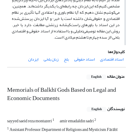
مشخص کنیم که این ایزدان چه رابطه‌ای با یکدیگر داشته‌اند. همچنین،
می‌کوشیم نشان دهیم که آیا نظام باوری و اعتقادی آنها تأثیری بر نظام
اقتصادی و حقوقی‌شان داشته است یا خیر؛ و آیا ایزدان پرستش‌شده
در این اسناد با باورهای راست‌کیشانه زرتشتی مطابقت دارد یا خیر.
روش این مقاله توصیفی‌تحلیلی و با استفاده از اسناد حقوقی و اقتصادی
بلخی (از سده چهارم تا هشتم میلادی) است.
کلیدواژه‌ها
اسناد اقتصادی
اسناد حقوقی
بلخ
زبان بلخی
ایزدان
عنوان مقاله
English
Memorials of Balkhī Gods Based on Legal and
Economic Documents
نویسندگان
English
1
2
sayyed saeid reza montazeri
amir emadaldin sadri
1
Assistant Professor, Department of Religions and Mysticism, Fārābī