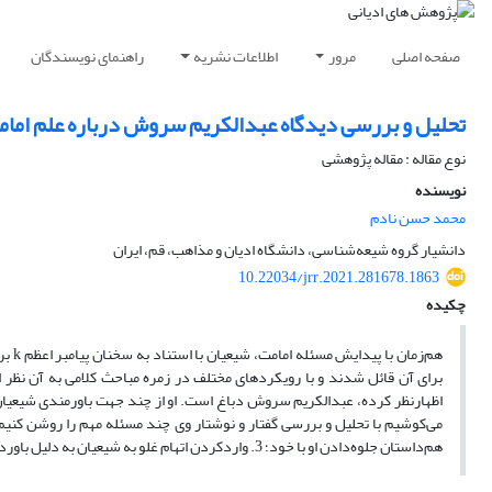
صفحه اصلی
مرور
اطلاعات نشریه
راهنمای نویسندگان
تحلیل و بررسی دیدگاه عبدالکریم سروش درباره علم امام
نوع مقاله : مقاله پژوهشی
نویسنده
محمد حسن نادم
دانشیار گروه شیعه‌شناسی، دانشگاه ادیان و مذاهب، قم، ایران
10.22034/jrr.2021.281678.1863
چکیده
هم‌ز
اظهارنظر کرده، عبدالکریم سروش دباغ است. او از چند جهت باورمندی شیعیان به
هم‌داستان جلوه‌دادن او با خود؛ 3. واردکردن اتهام غلو به شیعیان به دلیل باورداشتن به علم وحیانی امامان.