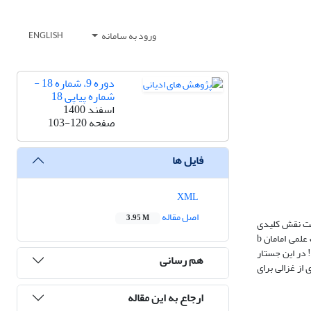
ورود به سامانه
ENGLISH
دوره 9، شماره 18 -
شماره پیاپی 18
اسفند 1400
صفحه
103-120
فایل ها
XML
اصل مقاله
3.95 M
ر تثبیت امامت نقش کلیدی
برای آن قائل شدند و با رویکردهای مختلف در زمره مباحث کلامی به آن نظر انداختند. از جمله نواندیشانی که اخیراً با رویکرد تکثرگرایانه درباره جایگاه و مرجعیت علمی امامان b
 در این جستار
هم رسانی
اری او درباره علوم وحیانی امامان پس از پیامبر اکرم k؛ 2. استفاده ابزاری از غزالی برای
ارجاع به این مقاله