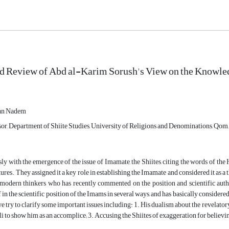
d Review of Abd al-Karim Sorush's View on the Knowle
an Nadem
or, Department of Shiite Studies, University of Religions and Denominations, Qom,
y with the emergence of the issue of Imamate, the Shiites, citing the words of the
tures. They assigned it a key role in establishing the Imamate and considered it a
 modern thinkers who has recently commented on the position and scientific autho
f in the scientific position of the Imams in several ways, and has basically considere
we try to clarify some important issues including: 1. His dualism about the revelato
i to show him as an accomplice; 3. Accusing the Shiites of exaggeration for believ