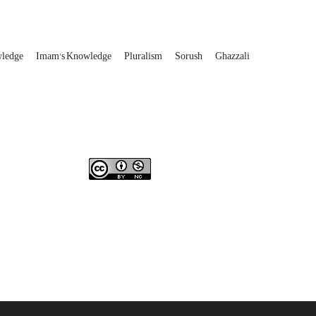
wledge
Imam's Knowledge
Pluralism
Sorush
Ghazzali