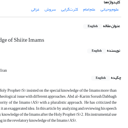
کلیدواژه‌ها
علوم وحیانی
علم امام
کثرت‌گرایی
سروش
غزالی
عنوان مقاله
English
dge of Shiite Imams
نویسنده
English
 Iran
چکیده
English
 Holy Prophet (S), insisted on the special knowledge of the Imams more than
s a theological issue with different approaches. Abd al-Karim Sorush Dabbagh
rity of the Imams (AS) with a pluralistic approach. He has criticized the
d it an exaggerated idea. In this article, by analyzing and reviewing his speech
ry knowledge of the Imams after the Holy Prophet (S) 2. His instrumental use
ing in the revelatory knowledge of the Imams (AS).