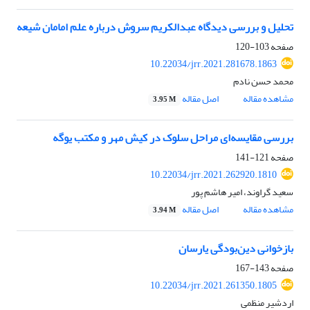
تحلیل و بررسی دیدگاه عبدالکریم سروش درباره علم امامان شیعه
صفحه
103-120
10.22034/jrr.2021.281678.1863
محمد حسن نادم
مشاهده مقاله
اصل مقاله
3.95 M
بررسی مقایسه‌ای مراحل سلوک در کیش مهر و مکتب یوگه
صفحه
121-141
10.22034/jrr.2021.262920.1810
سعید گراوند، امیر هاشم پور
مشاهده مقاله
اصل مقاله
3.94 M
بازخوانی دین‌بودگی یارسان
صفحه
143-167
10.22034/jrr.2021.261350.1805
اردشیر منظمی