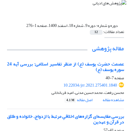
دوره و شماره:
دوره 9، شماره 18، اسفند 1400، صفحه 1-276
تعداد مقالات:
12
مقاله پژوهشی
عصمت حضرت یوسف (ع) از منظر تفاسیر اسلامی: بررسی آیه 24
سوره یوسف (ع)
صفحه
7-40
10.22034/jrr.2021.275401.1840
محسن رفعت، محمدحسین مدنی، امید قربانخانی
مشاهده مقاله
اصل مقاله
4.1 M
بررسی مقایسه‌ای گزاره‌های اخلاقیِ مرتبط با ازدواج، خانواده و طلاق
در قرآن و عهدین
صفحه
41-57