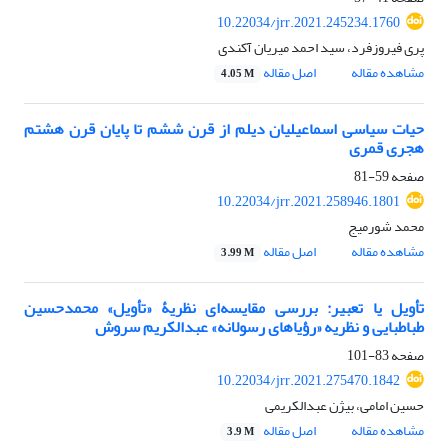
10.22034/jrr.2021.245234.1760
پری فیروزفرد، سید احمد میریان آکندی
مشاهده مقاله
اصل مقاله
4.05 M
حیات سیاسی اسماعیلیان دیلم از قرن ششم تا پایان قرن هشتم
هجری قمری
صفحه
59-81
10.22034/jrr.2021.258946.1801
محمد شورمیج
مشاهده مقاله
اصل مقاله
3.99 M
تأویل یا تعبیر: بررسی مقایسه‌ای نظریۀ «تأویل» محمدحسین
طباطبایی و نظریه «رؤیاهای رسولانه» عبدالکریم سروش
صفحه
83-101
10.22034/jrr.2021.275470.1842
حسین امامی، بیژن عبدالکریمی
مشاهده مقاله
اصل مقاله
3.9 M