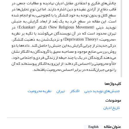
چالش‌های فکری و اعتقادی مقابل ادیان نهادینه و مطالبات جمعی در
قالب دفاع از آزادی عقیده و دین اشاره دارند. اما این نوع تحلیل‌ها در
سطح کلان و بدون توجه به خود کنشگر یا با کم‌توجهی به او انجام شده
است. این مقاله در سطح خرد به یک بُعد از ابعاد گرایش به جنبش
نوپدید دینیِ (New Religious Movement) اکنکار (Eckankar) در
تهران محدود است که در آن نویسندگان می‌کوشند با تکیه بر نظریه
«محرومیت» (Deprivation Theory) و نزدیک‌شدن به ذهنیت کنشگر،
درکی جدیدتر از چرایی گرایش به این جنبش را حاصل کند. داده‌ها با دو
روش بررسی منابع موجود و مصاحبه عمیق با گروندگان به اکنکار نشان
می‌دهند گروندگان در یک یا چند حیطه از زندگی فردی و اجتماعی خود،
خلأ و محرومیتی را احساس کرده‌‌اند؛ از این‌رو به اکنکار پیوسته‌اند که آن
را نوعی جبران‌کننده در برابر احساس محرومیت یافته‌اند.
کلیدواژه‌ها
جنبش‌های نوپدید دینی
اکنکار
تهران
نظریه محرومیت
موضوعات
تاریخ ادیان
عنوان مقاله
English