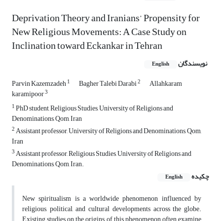
Deprivation Theory and Iranians’ Propensity for
New Religious Movements: A Case Study on
Inclination toward Eckankar in Tehran
نویسندگان
English
1
2
Parvin Kazemzadeh
Bagher Talebi Darabi
Allahkaram
3
karamipoor
1
PhD student, Religious Studies, University of Religions and
Denominations, Qom, Iran
2
Assistant professor, University of Religions and Denominations, Qom,
Iran
3
Assistant professor, Religious Studies, University of Religions and
Denominations, Qom, Iran.
چکیده
English
New spiritualism is a worldwide phenomenon influenced by
religious, political, and cultural developments across the globe.
Existing studies on the origins of this phenomenon often examine