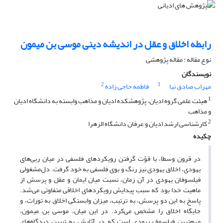
رابطه اخلاق و عقل در اندیشه‌ دینی موسی بن میمون
نوع مقاله : مقاله پژوهشی
نویسندگان
2
1
مهراب صادق نیا
فاطمه حاجی زاده
1
هیئت علمی گروه ادیان، پژوهشکده ادیان و مذاهب وابسته به دانشگاه ادیان
و مذاهب
2
کارشناسی ارشد ادیان و عرفان دانشگاه الزهرا
چکیده
در قرون وسطا، با قوّت گرفتن رویکردهای فلسفی در میان ربی‌های
یهودی، اخلاق یهودی نیز رنگ و بوی فلسفی به خود گرفت. دل‌مشغولی
فیلسوفان یهودی در آن زمان، نسبت میان ایمان و عقل و پرسش از
ماهیت خدا بود که سبب پیدایش رویکردهای اخلاقی متفاوتی می‌شد.
پاسخ به این دو پرسش، به ترتیب، میزان وابستگی اخلاق به تورات، و
جایگاه اخلاق را مشخص می‌کرد. در این میان، موسی بن میمون،
مهم‌ترین فیلسوف یهودی است که در آثارش به تبیین دیدگاه‌های