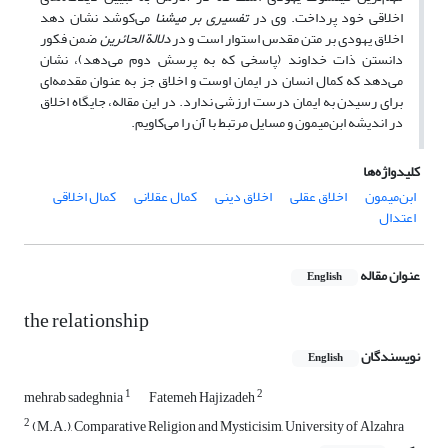
اخلاقی خود پرداخت. وی در
تفسیری بر میشنا
می‌کوشد نشان دهد
اخلاق یهودی بر متن مقدس استوار است و در
دلالة الحائرین
ضمن فکور
دانستن ذات خداوند (پاسخی که به پرسش دوم می‌دهد)، نشان
می‌دهد که کمال انسان در ایمان اوست و اخلاق جز به عنوان مقدمه‌ای
برای رسیدن به ایمان درست ارزشی ندارد. در این مقاله، جایگاه اخلاق
در اندیشه ابن‌میمون و مسایل مرتبط با آن را می‌کاویم.
کلیدواژه‌ها
ابن‌میمون
اخلاق عقلی
اخلاق دینی
کمال عقلانی
کمال اخلاقی
اعتدال
عنوان مقاله
English
the relationship
نویسندگان
English
1
2
mehrab sadeghnia
Fatemeh Hajizadeh
2
(M.A.), Comparative Religion and Mysticisim, University of Alzahra