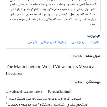
که منشأ الاهی داشته و در ماده محبوس است، ماهیت اهریمنی عالم و
تلاش برای رهایی از چرخه تولدهای مکرر، و نهایتاً بازگرداندن انوار الاهی
به خاستگاه و اصل خویش از بارزترین اندیشه‌های عرفانی این
جهان‌شناسی است که در دستگاه فکری ایران باستانی عرضه شده
‌است.
کلیدواژه‌ها
مانویت
عرفان مانوی
جهان‌شناسی عرفانی
گنوسی
عنوان مقاله
English
The Manichaeistic World View and its Mystical
Features
نویسندگان
English
1
2
sayyed saeid reza montazeri
Peyman Samimi
1
استادیار گروه ادیان و عرفان، پردیس فارابی، دانشگاه تهران
2
دانشجوی دکتری رشته ادیان، دانشگاه آزاد واحد علوم و تحقیقات