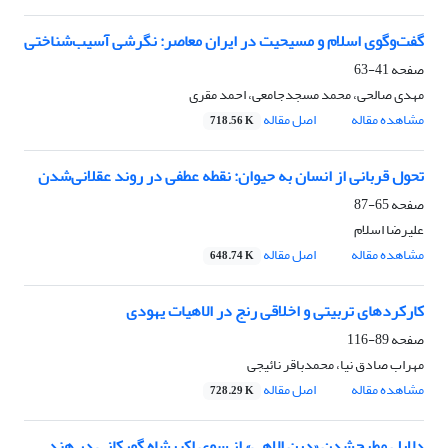
گفت‌وگوی اسلام و مسیحیت در ایران معاصر: نگرشی آسیب‌شناختی
صفحه
41-63
مهدی صالحی، محمد مسجدجامعی، احمد مقری
مشاهده مقاله
اصل مقاله
718.56 K
تحول قربانی از انسان به حیوان: نقطه عطفی در روند عقلانی‌شدن
صفحه
65-87
علیرضا اسلام
مشاهده مقاله
اصل مقاله
648.74 K
کارکردهای تربیتی و اخلاقی رنج در الاهیات یهودی
صفحه
89-116
مهراب صادق نیا، محمدباقر نائیجی
مشاهده مقاله
اصل مقاله
728.29 K
دلایل مطرح‌شدن «دین الاهی» از سوی اکبرشاه گورکانی در هند.