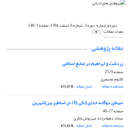
دوره و شماره:
دوره 3، شماره 6، اسفند 1394، صفحه 1-148
تعداد مقالات:
6
مقاله پژوهشی
زردشت و ابراهیم در منابع اسلامی
صفحه
9-25
کلثوم غضنفری
مشاهده مقاله
اصل مقاله
675.87 K
سیمای دوگانه خدای اِنکی (اِآ) در اساطیر بین‌النهرین
صفحه
27-40
سجاد دهقانزاده، مهرنوش فکری
مشاهده مقاله
اصل مقاله
671.65 K