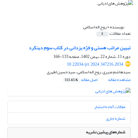
نویسنده =
روح اله اسلامی
تعداد مقالات:
1
تبیین مراتب هستی و فرّه‌‌ یزدانی در کتاب سوم دینکرد
دوره 11، شماره 22، بهمن 1402، صفحه
133-166
10.22034/jrr.2024.347216.2034
سیدهاشم منیری، روح اله اسلامی، سیدحسین اطهری
مشاهده مقاله
اصل مقاله
555.65 K
مقالات آماده انتشار
شماره جاری
شماره‌های پیشین نشریه