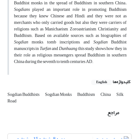
Buddhist monks in the spread of Buddhism in southern China
.
Sogdians
played an important role in promoting Buddhism
because they knew Chinese and Hindi, and they were not as
merchants who only carried goods but also they were carriers of
religions such as Manichaeism, Zoroastrianism, Christianity, and
Buddhism. Based on available sources, such as biographies of
Sogdian
monks, tomb inscriptions, and
Sogdian
Buddhist
manuscripts in
Turfan
and
Dunhuang
, this study shows how they, in
their role as religious messengers, spread Buddhism in southern
China during the seventh to tenth centuries AD.
کلیدواژه‌ها
English
Sogdian Buddhists
Sogdian Monks
Buddhism
China
Silk
Road
مراجع