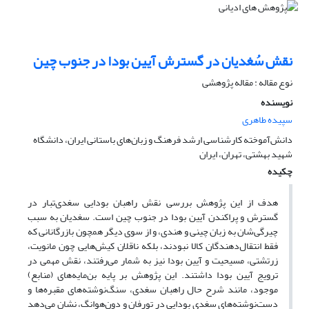
نقش سُغدیان در گسترش آیین بودا در جنوب چین
نوع مقاله : مقاله پژوهشی
نویسنده
سپیده طاهری
دانش‌آموخته کارشناسی ارشد فرهنگ و زبان‌های باستانی ایران، دانشگاه
شهید بهشتی، تهران، ایران
چکیده
هدف از این پژوهش بررسی نقش راهبان بودایی سغدی‌تبار در
گسترش و پراکندن آیین ‌بودا در جنوب چین است. سغدیان به سبب
چیرگی‌شان به زبان چینی و هندی، و از سوی دیگر همچون بازرگانانی که
فقط انتقال‌دهندگان کالا نبودند، بلکه ناقلان کیش‌هایی چون مانویت،
زرتشتی، مسیحیت و آیین بودا نیز به شمار می‌رفتند، نقش مهمی در
ترویج آیین بودا داشتند. این پژوهش بر پایه بن‌مایه‌های (منابع)
موجود، مانند شرح حال راهبان سغدی، سنگ‌نوشته‌های مقبره‌ها و
دست‌نوشته‌های سغدی بودایی در تورفان و دون‌هوانگ، نشان می‌دهد