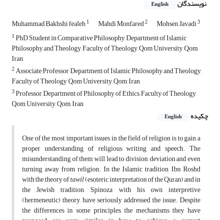
نویسندگان
English
1
2
3
Muhammad Bakhshi fealeh
Mahdi Monfared
Mohsen Javadi
1
PhD Student in Comparative Philosophy, Department of Islamic
Philosophy and Theology, Faculty of Theology, Qom University, Qom,
Iran
2
Associate Professor, Department of Islamic Philosophy and Theology,
Faculty of Theology, Qom University, Qom, Iran
3
Professor, Department of Philosophy of Ethics, Faculty of Theology,
Qom University, Qom, Iran
چکیده
English
One of the most important issues in the field of religion is to gain a
proper understanding of religious writing and speech. The
misunderstanding of them will lead to division, deviation and even
turning away from religion. In the Islamic tradition, Ibn Roshd
with the theory of
tawil
(esoteric interpretation of the Quran) and in
the Jewish tradition, Spinoza with his own interpretive
(hermeneutic) theory, have seriously addressed the issue. Despite
the differences in some principles, the mechanisms they have