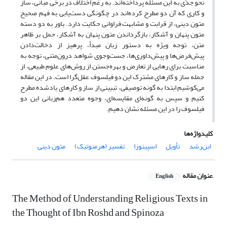
نحو جدّی به این مسئله پرداخته‌اند. به ‌رغم اختلاف در برخی مبانی، ساز
و کاری که آن دو مطرح کرده‌اند در چگونگی دست‌یابی به فهم صحیح
متون دینی، از قرابت و مشابهت فراوانی حکایت دارد. باور به دو دسته
متون پنهان و آشکار، بازگرداندن متون پنهان به آشکار، حمل بر ظاهر
متن، توجه ویژه به دستور زبان مبدأ، پرهیز از دخالت‌دادن
پیش‌فرض‌ها و پیش‌داوری‌ها، جست‌وجوی شواهد درون‌متنی، توجه به
مناسبت برای رهایی از تعارض و بهره‌جستن از روش‌های علوم طبیعی، از
جمله ساز و کارهای مشترک این دو فیلسوف عقل‌گرا است. در این مقاله
می‌کوشیم ابتدا به گونه توصیفی، تبیینی از ساز و کارهای یادشده مطرح
کنیم و سپس به گونه‌ای مقایسه‌ای، وجوه متعدد هم‌زبانی این دو
فیلسوف را در این مسئله نشان دهیم.
کلیدواژه‌ها
ابن‌رشد
تأویل
اسپینوزا
تفسیر (هرمنوتیک)
متون دینی
عنوان مقاله
English
The Method of Understanding Religious Texts in
the Thought of Ibn Roshd and Spinoza