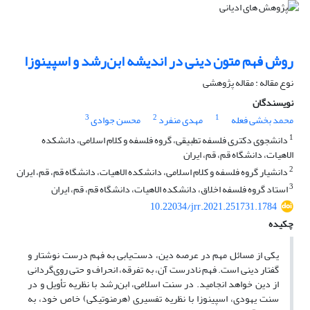
روش فهم متون دینی در اندیشه ابن‌رشد و اسپینوزا
نوع مقاله : مقاله پژوهشی
نویسندگان
3
2
1
محمد بخشی فعله
مهدی منفرد
محسن جوادی
1
دانشجوی دکتری فلسفه تطبیقی، گروه فلسفه و کلام اسلامی، دانشکده
الاهیات، دانشگاه قم، قم، ایران
2
دانشیار گروه فلسفه و کلام اسلامی، دانشکده الاهیات، دانشگاه قم، قم، ایران
3
استاد گروه فلسفه اخلاق، دانشکده الاهیات، دانشگاه قم، قم، ایران
10.22034/jrr.2021.251731.1784
چکیده
یکی از مسائل مهم در عرصه دین، دست‌یابی به فهم درست نوشتار و
گفتار دینی است. فهم نادرست آن، به تفرقه، انحراف و حتی روی‌گردانی
از دین خواهد انجامید. در سنت اسلامی، ابن‌رشد با نظریه تأویل و در
سنت یهودی، اسپینوزا با نظریه تفسیری (هرمنوتیکی) خاص خود، به