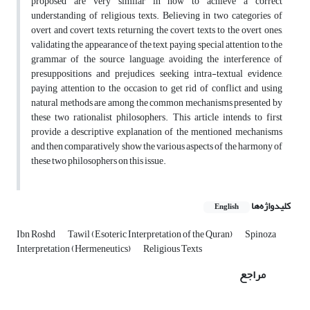
proposed are very similar in how to achieve a correct
understanding of religious texts. Believing in two categories of
overt and covert texts, returning the covert texts to the overt ones,
validating the appearance of the text, paying special attention to the
grammar of the source language, avoiding the interference of
presuppositions and prejudices, seeking intra-textual evidence,
paying attention to the occasion to get rid of conflict and using
natural methods are among the common mechanisms presented by
these two rationalist philosophers. This article intends to first
provide a descriptive explanation of the mentioned mechanisms
and then comparatively show the various aspects of the harmony of
these two philosophers on this issue.
کلیدواژه‌ها
English
Ibn Roshd
Tawil (Esoteric Interpretation of the Quran)
Spinoza
Interpretation (Hermeneutics)
Religious Texts
مراجع