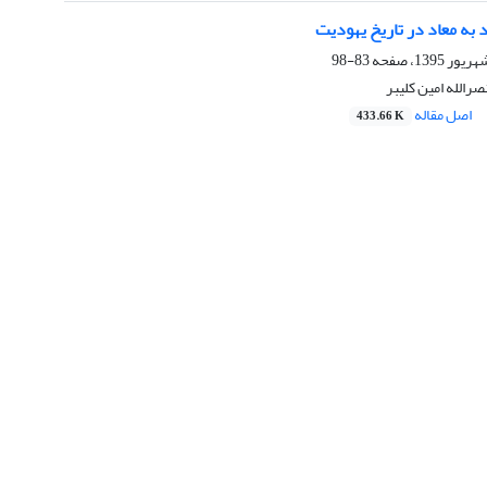
 به معاد در تاریخ یهودیت
83-98
رالله امین کلیبر
اصل مقاله
433.66 K