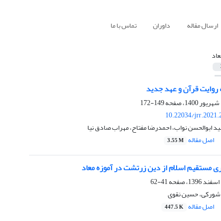
ارسال مقاله
داوران
تماس با ما
عاد
روایت قرآن و عهد جدید
149-172
10.22034/jrr.2021
د ابوالحسن نواب، احمدرضا مفتاح، مهراب صادق نیا
اصل مقاله
3.55 M
ری مستقیم اسلام از دین زرتشت در آموزه معاد
41-62
شورکی، حسین نقوی
اصل مقاله
447.5 K