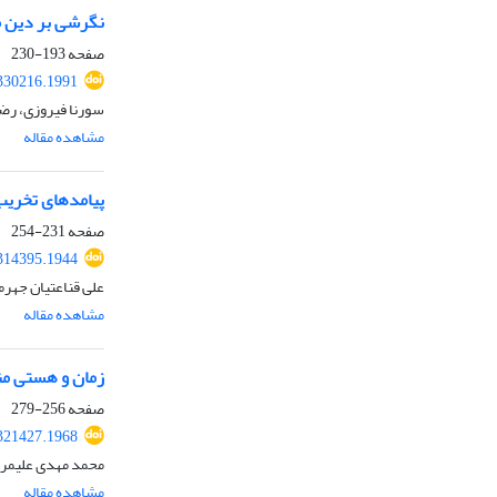
نگرشی بر دین ماد
صفحه
193-230
.330216.1991
سورنا فیروزی، رض
مشاهده مقاله
پیامدهای تخریب 
صفحه
231-254
.314395.1944
علی قناعتیان جهرم
مشاهده مقاله
زمان و هستی منه
صفحه
256-279
.321427.1968
محمد مهدی علیمر
مشاهده مقاله