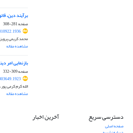
برآیند دین، قا
صفحه
281-308
.310922.1936
محمد کریمی پرویز
مشاهده مقاله
بازنمایی امر دی
صفحه
309-332
.303649.1923
الله کرم کرمی پور،
مشاهده مقاله
دسترسی سریع
آخرین اخبار
صفحه اصلی
درباره نشریه