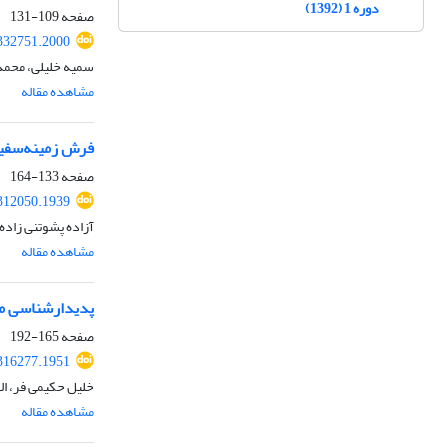
دوره 1 (1392)
صفحه
109-131
.332751.2000
سمیه خلیلی، محم
مشاهده مقاله
فرش زمینه‌سفید 
صفحه
133-164
.312050.1939
آزاده پشوتنی زاده
مشاهده مقاله
پدیدارشناسی مف
صفحه
165-192
.316277.1951
خلیل حکیمی فر، ال
مشاهده مقاله