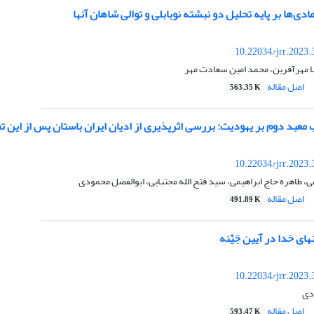
ی‌ها بر پایه تحلیل دو نبشته نوبابلی و توالی شاهان آنها
10.22034/jrr.2023
ا مهرآفرین، محمد امین سعادت مهر
اصل مقاله
563.35 K
معبد دوم بر یهودیت: بررسی اثرپذیری از ادیان ایران باستان پس از این 
10.22034/jrr.2023
ی، طاهره حاج ابراهیمی، سید فتح الله مجتبایی، ابوالفضل محمودی
اصل مقاله
491.89 K
ای خدا در آیین جَیْنه
10.22034/jrr.2023
دی
اصل مقاله
593.47 K