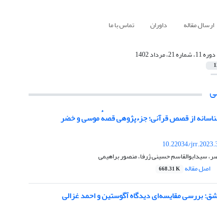
ارسال مقاله
داوران
تماس با ما
دوره 11، شماره 21، مرداد 1402
1
ی
اسانه از قصص قرآنی؛ جزء‌پژوهی قصهٔ موسی و خضر
10.22034/jrr.2023
ر، سیدابوالقاسم حسینی ژرفا، منصور براهیمی
اصل مقاله
668.31 K
شق: بررسی مقایسه‌ای دیدگاه آگوستین و احمد غزالی