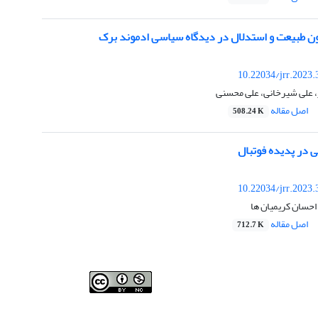
نون طبیعت و استدلال در دیدگاه سیاسی ادموند برک
10.22034/jrr.2023
، علی شیرخانی، علی محسنی
اصل مقاله
508.24 K
نی در پدیده فوتبال
10.22034/jrr.2023
 احسان کریمیان ها
اصل مقاله
712.7 K