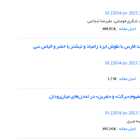
10.22034/jrr.2023
د شکری فومشی، علیرضا شجاعی
اصل مقاله
480.95 K
فارس با نقوش ایزد زامیاد و تیشتر یا خضر و الیاس نبی
10.22034/jrr.2023
اصل مقاله
1.7 M
هوم «برکت» و «نفرین» در تمدن‌های میان‌رودان
10.22034/jrr.2023
هه میری
اصل مقاله
495.34 K