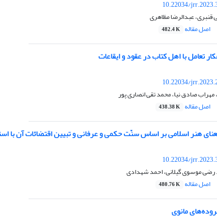
10.22034/jrr.2023
 قنبری، عبدالرضا مظاهری
اصل مقاله
482.4 K
کار تعامل با اهل کتاب در عقود و ایقاعات
10.22034/jrr.2023
هراب صادق نیا، محمد تقی انصاری پور
اصل مقاله
438.38 K
نای هنر اسلامی بر اساس سنّت حکمی و عرفانی و تبیین اقتضائات آن با استن
10.22034/jrr.2023
رضی موسوی گیلانی، احمد شهدادی
اصل مقاله
480.76 K
روده‌های مانوی